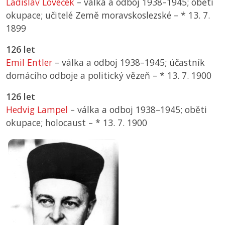
Ladislav Loveček
– válka a odboj 1938–1945; oběti
okupace; učitelé Země moravskoslezské –
*
13. 7.
1899
126 let
Emil Entler
– válka a odboj 1938–1945; účastník
domácího odboje a politický vězeň –
*
13. 7. 1900
126 let
Hedvig Lampel
– válka a odboj 1938–1945; oběti
okupace; holocaust –
*
13. 7. 1900