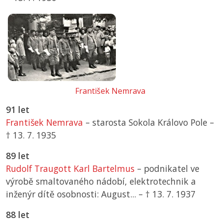
František Nemrava
91 let
František Nemrava
– starosta Sokola Královo Pole –
† 13. 7. 1935
89 let
Rudolf Traugott Karl Bartelmus
– podnikatel ve
výrobě smaltovaného nádobí, elektrotechnik a
inženýr dítě osobnosti: August... –
† 13. 7. 1937
88 let