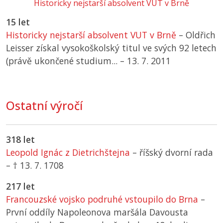
Historicky nejstarší absolvent
VUT
v Brně
15 let
Historicky nejstarší absolvent
VUT
v Brně
– Oldřich
Leisser získal vysokoškolský titul ve svých 92 letech
(právě ukončené studium... –
13. 7. 2011
Ostatní výročí
318 let
Leopold Ignác z Dietrichštejna
– říšský dvorní rada
–
† 13. 7. 1708
217 let
Francouzské vojsko podruhé vstoupilo do Brna
–
První oddíly Napoleonova maršála Davousta