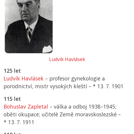
Ludvík Havlásek
125 let
Ludvík Havlásek
– profesor gynekologie a
porodnictví, mistr vysokých kleští –
*
13. 7. 1901
115 let
Bohuslav Zapletal
– válka a odboj 1938–1945;
oběti okupace; učitelé Země moravskoslezské –
*
13. 7. 1911