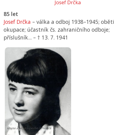
Josef Drčka
85 let
Josef Drčka
– válka a odboj 1938–1945; oběti
okupace; účastník čs. zahraničního odboje;
příslušník... –
† 13. 7. 1941