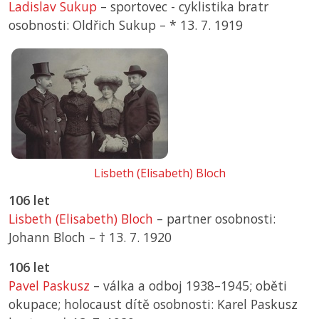
Ladislav Sukup
– sportovec - cyklistika bratr
osobnosti: Oldřich Sukup –
*
13. 7. 1919
Lisbeth (Elisabeth) Bloch
106 let
Lisbeth (Elisabeth) Bloch
– partner osobnosti:
Johann Bloch –
† 13. 7. 1920
106 let
Pavel Paskusz
– válka a odboj 1938–1945; oběti
okupace; holocaust dítě osobnosti: Karel Paskusz