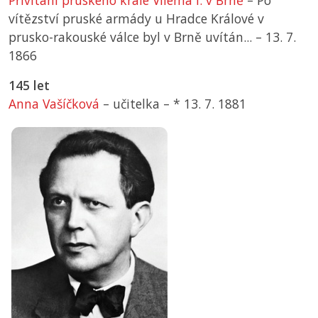
Přivítání pruského krále Viléma I. v Brně
– Po
vítězství pruské armády u Hradce Králové v
prusko-rakouské válce byl v Brně uvítán... –
13. 7.
1866
145 let
Anna Vašíčková
– učitelka –
*
13. 7. 1881