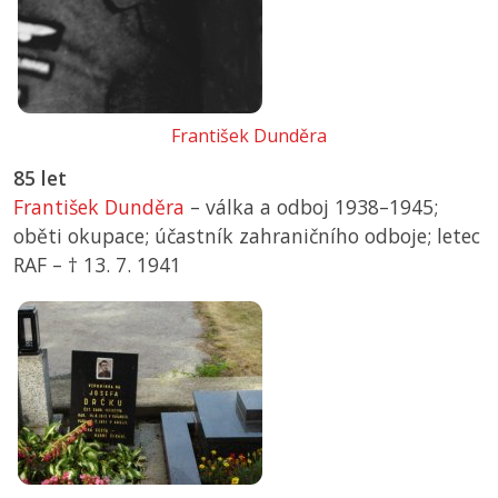
František Dunděra
85 let
František Dunděra
– válka a odboj 1938–1945;
oběti okupace; účastník zahraničního odboje; letec
RAF –
† 13. 7. 1941