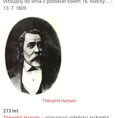
vstoupily do Brna v podvečer kolem 18. hodiny.... –
13. 7. 1809
Theophil Hansen
213 let
Theophil Hansen
– významný vídeňský architekt,