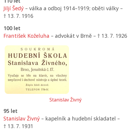
110 let
Jiljí Šedý
– válka a odboj 1914–1919; oběti války –
† 13. 7. 1916
100 let
František Koželuha
– advokát v Brně –
† 13. 7. 1926
Stanislav Živný
95 let
Stanislav Živný
– kapelník a hudební skladatel –
† 13. 7. 1931