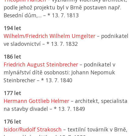
podle jehož projektu byl v Brně postaven např.
Besední dům,... –
*
13. 7. 1813
194 let
Wilhelm/Friedrich Wilhelm Umgelter
– podnikatel
ve sladovnictví –
*
13. 7. 1832
186 let
Friedrich August Steinbrecher
– podnikatel v
mlynářství dítě osobnosti: Johann Nepomuk
Steinbrecher –
*
13. 7. 1840
177 let
Hermann Gottlieb Helmer
– architekt, specialista
na stavby divadel –
*
13. 7. 1849
176 let
Isidor/Rudolf Strakosch
– textilní továrník v Brně,