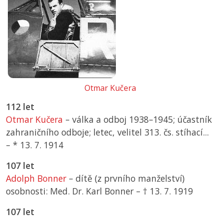
Otmar Kučera
112 let
Otmar Kučera
– válka a odboj 1938–1945; účastník
zahraničního odboje; letec, velitel 313. čs. stíhací...
–
*
13. 7. 1914
107 let
Adolph Bonner
– dítě (z prvního manželství)
osobnosti: Med. Dr. Karl Bonner –
† 13. 7. 1919
107 let