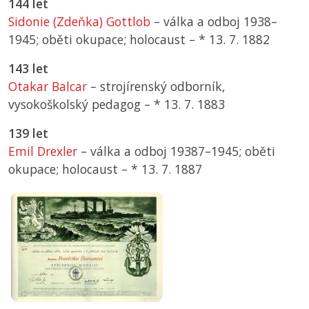
144 let
Sidonie (Zdeňka) Gottlob
– válka a odboj 1938–
1945; oběti okupace; holocaust –
*
13. 7. 1882
143 let
Otakar Balcar
– strojírenský odborník,
vysokoškolský pedagog –
*
13. 7. 1883
139 let
Emil Drexler
– válka a odboj 19387–1945; oběti
okupace; holocaust –
*
13. 7. 1887