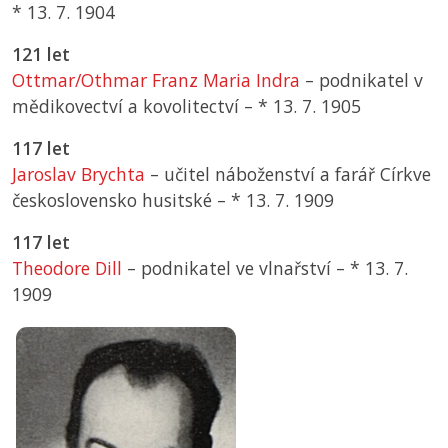
*
13. 7. 1904
121 let
Ottmar/Othmar Franz Maria Indra
– podnikatel v
mědikovectví a kovolitectví –
*
13. 7. 1905
117 let
Jaroslav Brychta
– učitel náboženství a farář Církve
československo husitské –
*
13. 7. 1909
117 let
Theodore Dill
– podnikatel ve vlnařství –
*
13. 7.
1909