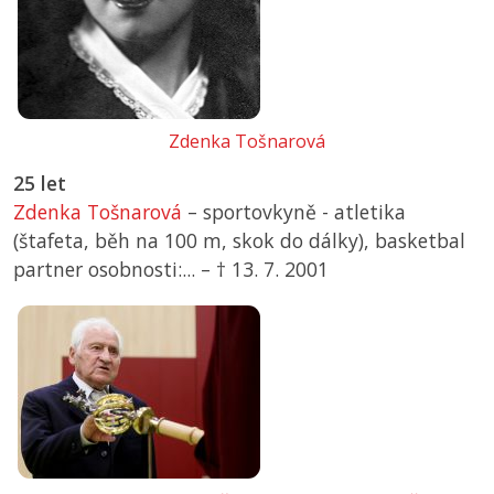
Zdenka Tošnarová
25 let
Zdenka Tošnarová
– sportovkyně - atletika
(štafeta, běh na 100 m, skok do dálky), basketbal
partner osobnosti:... –
† 13. 7. 2001