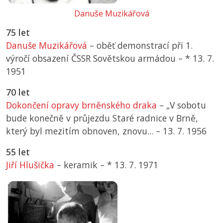
Danuše Muzikářová
75 let
Danuše Muzikářová
– oběť demonstrací při 1.
výročí obsazení ČSSR Sovětskou armádou –
*
13. 7.
1951
70 let
Dokončení opravy brněnského draka
– „V sobotu
bude konečně v průjezdu Staré radnice v Brně,
který byl mezitím obnoven, znovu... –
13. 7. 1956
55 let
Jiří Hlušička
– keramik –
*
13. 7. 1971