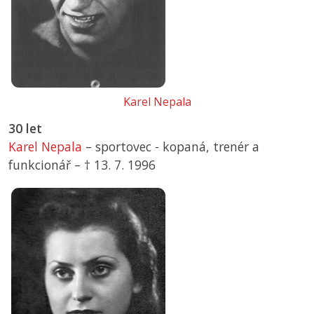
Karel Nepala
30 let
Karel Nepala
– sportovec - kopaná, trenér a
funkcionář –
† 13. 7. 1996