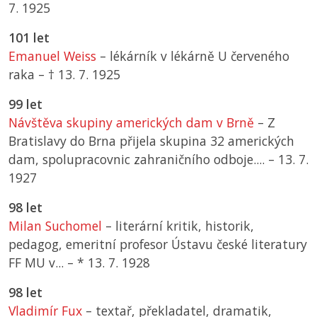
7. 1925
101 let
Emanuel Weiss
– lékárník v lékárně U červeného
raka –
† 13. 7. 1925
99 let
Návštěva skupiny amerických dam v Brně
– Z
Bratislavy do Brna přijela skupina 32 amerických
dam, spolupracovnic zahraničního odboje.... –
13. 7.
1927
98 let
Milan Suchomel
– literární kritik, historik,
pedagog, emeritní profesor Ústavu české literatury
FF MU v... –
*
13. 7. 1928
98 let
Vladimír Fux
– textař, překladatel, dramatik,