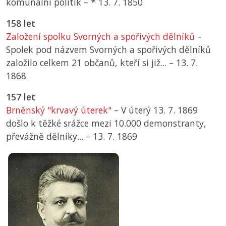
komunální politik –
*
13. 7. 1850
158 let
Založení spolku Svorných a spořivých dělníků
–
Spolek pod názvem Svorných a spořivých dělníků
založilo celkem 21 občanů, kteří si již... –
13. 7.
1868
157 let
Brněnský "krvavý úterek"
– V úterý 13. 7. 1869
došlo k těžké srážce mezi 10.000 demonstranty,
převážně dělníky... –
13. 7. 1869