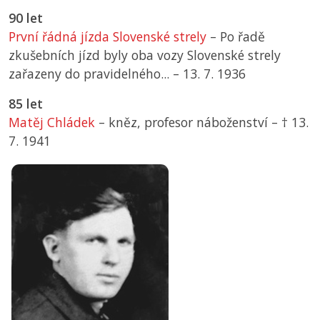
90 let
První řádná jízda Slovenské strely
– Po řadě
zkušebních jízd byly oba vozy Slovenské strely
zařazeny do pravidelného... –
13. 7. 1936
85 let
Matěj Chládek
– kněz, profesor náboženství –
† 13.
7. 1941