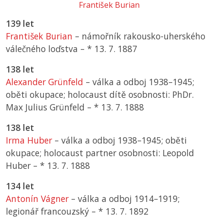
František Burian
139 let
František Burian
– námořník rakousko-uherského
válečného loďstva –
*
13. 7. 1887
138 let
Alexander Grünfeld
– válka a odboj 1938–1945;
oběti okupace; holocaust dítě osobnosti: PhDr.
Max Julius Grünfeld –
*
13. 7. 1888
138 let
Irma Huber
– válka a odboj 1938–1945; oběti
okupace; holocaust partner osobnosti: Leopold
Huber –
*
13. 7. 1888
134 let
Antonín Vágner
– válka a odboj 1914–1919;
legionář francouzský –
*
13. 7. 1892