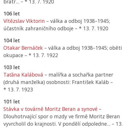
bratr... –
*
13. 7. 1920
106 let
Vítězslav Viktorin
– válka a odboj 1938–1945;
účastník zahraničního odboje –
*
13. 7. 1920
104 let
Otakar Bernáček
– válka a odboj 1938–1945; oběti
okupace –
*
13. 7. 1922
103 let
Taťána Kalábová
– malířka a sochařka partner
(druhá manželka) osobnosti: František Kaláb –
*
13. 7. 1923
101 let
Stávka v továrně Moritz Beran a synové
–
Dlouhotrvající spor o mzdy ve firmě Moritz Beran
vyvrcholil do krajnosti. V pondělí odpoledne... –
13.