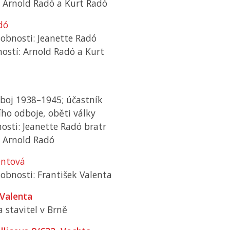
: Arnold Radó a Kurt Radó
dó
obnosti: Jeanette Radó
ostí: Arnold Radó a Kurt
ó
dboj 1938–1945; účastník
ho odboje, oběti války
osti: Jeanette Radó bratr
: Arnold Radó
entová
obnosti: František Valenta
 Valenta
a stavitel v Brně