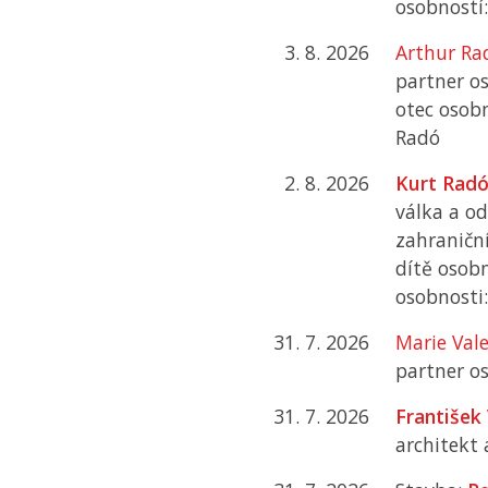
osobností
3. 8. 2026
Arthur Ra
partner os
otec osobn
Radó
2. 8. 2026
Kurt Rad
válka a o
zahraniční
dítě osobn
osobnosti
31. 7. 2026
Marie Val
partner os
31. 7. 2026
František
architekt 