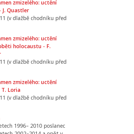
men zmizelého: uctění
 J. Quastler
 11 (v dlažbě chodníku před
men zmizelého: uctění
běti holocaustu - F.
r
 11 (v dlažbě chodníku před
men zmizelého: uctění
T. Loria
 11 (v dlažbě chodníku před
a
 letech 1996– 2010 poslanec
 letech 2002–2014 a opět v