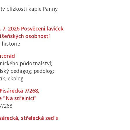
 (v blízkosti kaple Panny
. 7. 2026 Posvěcení laviček
líšeňských osobností
 historie
ntorád
snického půdoznalství;
lský pedagog; pedolog;
ik; ekolog
Pisárecká 7/268,
 "Na střelnici"
7/268
sárecká, střelecká zeď s