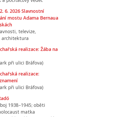
k a počítačový vědec
2. 6. 2026 Slavnostní
ání mostu Adama Bernaua
skách
avnosti, televize,
 architektura
chařská realizace: Žába na
ark při ulici Bráfova)
chařská realizace:
znamení
ark při ulici Bráfova)
Radó
dboj 1938–1945; oběti
holocaust matka