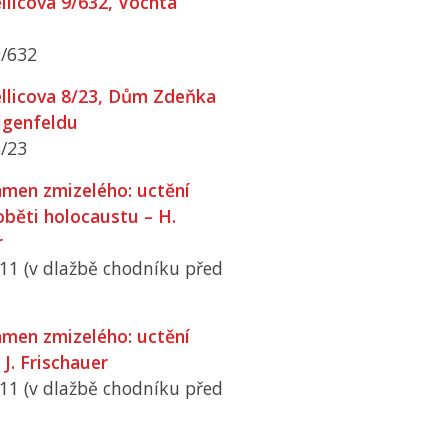
llicova 9/632, Vochta
9/632
llicova 8/23, Dům Zdeňka
Elgenfeldu
8/23
men zmizelého: uctění
běti holocaustu – H.
r
 11 (v dlažbě chodníku před
men zmizelého: uctění
J. Frischauer
 11 (v dlažbě chodníku před