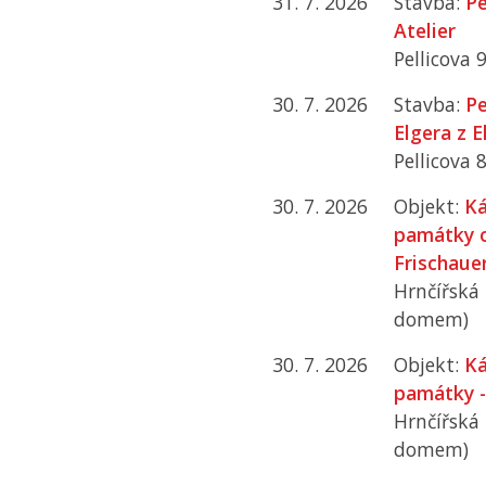
31. 7. 2026
Stavba:
Pe
Atelier
Pellicova 
30. 7. 2026
Stavba:
Pe
Elgera z 
Pellicova 
30. 7. 2026
Objekt:
Ká
památky o
Frischaue
Hrnčířská
domem)
30. 7. 2026
Objekt:
Ká
památky - 
Hrnčířská
domem)