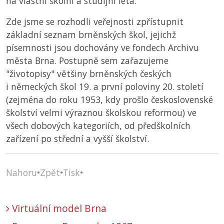
na vlastní školní a studijní léta.
Zde jsme se rozhodli veřejnosti zpřístupnit
základní seznam brněnských škol, jejichž
písemnosti jsou dochovány ve fondech Archivu
města Brna. Postupně sem zařazujeme
"životopisy" většiny brněnských českých
i německých škol 19. a první poloviny 20. století
(zejména do roku 1953, kdy prošlo československé
školství velmi výraznou školskou reformou) ve
všech dobových kategoriích, od předškolních
zařízení po střední a vyšší školství.
Nahoru
•
Zpět
•
Tisk
•
Virtuální model Brna