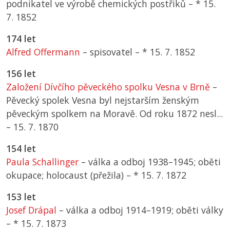
podnikatel ve výrobě chemických postřiků –
*
15.
7. 1852
174 let
Alfred Offermann
– spisovatel –
*
15. 7. 1852
156 let
Založení Dívčího pěveckého spolku Vesna v Brně
–
Pěvecký spolek Vesna byl nejstarším ženským
pěveckým spolkem na Moravě. Od roku 1872 nesl...
–
15. 7. 1870
154 let
Paula Schallinger
– válka a odboj 1938–1945; oběti
okupace; holocaust (přežila) –
*
15. 7. 1872
153 let
Josef Drápal
– válka a odboj 1914–1919; oběti války
–
*
15. 7. 1873