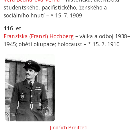
studentského, pacifistického, ženského a
sociálního hnutí –
*
15. 7. 1909
116 let
Franziska (Franzi) Hochberg
– válka a odboj 1938–
1945; oběti okupace; holocaust –
*
15. 7. 1910
Jindřich Breitcetl