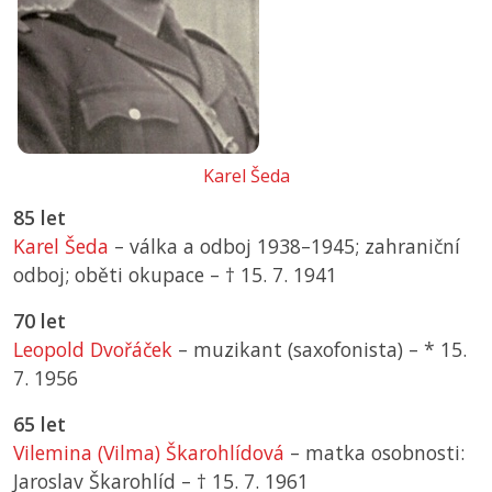
Karel Šeda
85 let
Karel Šeda
– válka a odboj 1938–1945; zahraniční
odboj; oběti okupace –
† 15. 7. 1941
70 let
Leopold Dvořáček
– muzikant (saxofonista) –
*
15.
7. 1956
65 let
Vilemina (Vilma) Škarohlídová
– matka osobnosti:
Jaroslav Škarohlíd –
† 15. 7. 1961