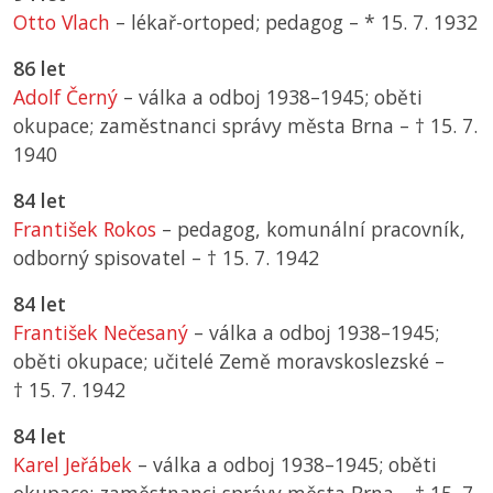
Otto Vlach
– lékař-ortoped; pedagog –
*
15. 7. 1932
86 let
Adolf Černý
– válka a odboj 1938–1945; oběti
okupace; zaměstnanci správy města Brna –
† 15. 7.
1940
84 let
František Rokos
– pedagog, komunální pracovník,
odborný spisovatel –
† 15. 7. 1942
84 let
František Nečesaný
– válka a odboj 1938–1945;
oběti okupace; učitelé Země moravskoslezské –
† 15. 7. 1942
84 let
Karel Jeřábek
– válka a odboj 1938–1945; oběti