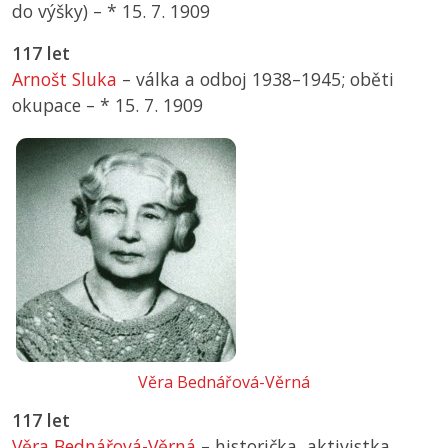
do výšky) –
*
15. 7. 1909
117 let
Arnošt Sluka
– válka a odboj 1938–1945; oběti
okupace –
*
15. 7. 1909
Věra Bednářová-Věrná
117 let
Věra Bednářová-Věrná
– historička, aktivistka