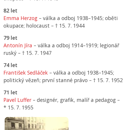
82 let
Emma Herzog
– válka a odboj 1938–1945; oběti
okupace; holocaust –
† 15. 7. 1944
79 let
Antonín Jíra
– válka a odboj 1914–1919; legionář
ruský –
† 15. 7. 1947
74 let
František Sedláček
– válka a odboj 1938–1945;
politický vězeň; první stanné právo –
† 15. 7. 1952
71 let
Pavel Luffer
– designér, grafik, malíř a pedagog –
*
15. 7. 1955