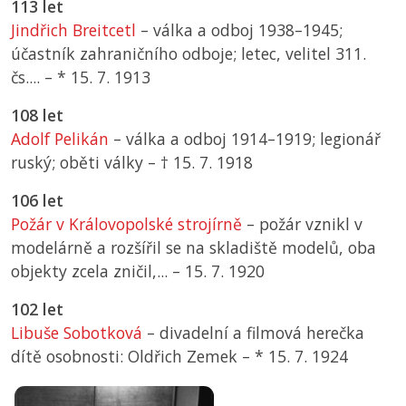
113 let
Jindřich Breitcetl
– válka a odboj 1938–1945;
účastník zahraničního odboje; letec, velitel 311.
čs.... –
*
15. 7. 1913
108 let
Adolf Pelikán
– válka a odboj 1914–1919; legionář
ruský; oběti války –
† 15. 7. 1918
106 let
Požár v Královopolské strojírně
– požár vznikl v
modelárně a rozšířil se na skladiště modelů, oba
objekty zcela zničil,... –
15. 7. 1920
102 let
Libuše Sobotková
– divadelní a filmová herečka
dítě osobnosti: Oldřich Zemek –
*
15. 7. 1924