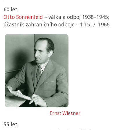
60 let
Otto Sonnenfeld
– válka a odboj 1938–1945;
účastník zahraničního odboje –
† 15. 7. 1966
Ernst Wiesner
55 let