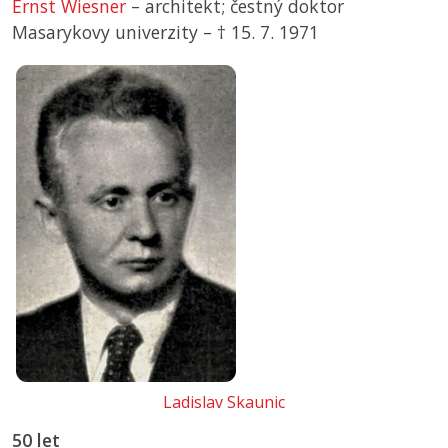
Ernst Wiesner
– architekt; čestný doktor
Masarykovy univerzity –
† 15. 7. 1971
Ladislav Skaunic
50 let