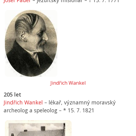
Josef Pauer
– jezuitský misionář –
† 15. 7. 1771
Jindřich Wankel
205 let
Jindřich Wankel
– lékař, významný moravský
archeolog a speleolog –
*
15. 7. 1821