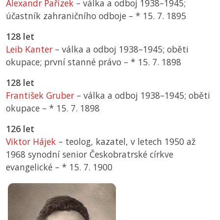
Alexandr Pařízek
– válka a odboj 1938–1945;
účastník zahraničního odboje –
*
15. 7. 1895
128 let
Leib Kanter
– válka a odboj 1938–1945; oběti
okupace; první stanné právo –
*
15. 7. 1898
128 let
František Gruber
– válka a odboj 1938–1945; oběti
okupace –
*
15. 7. 1898
126 let
Viktor Hájek
– teolog, kazatel, v letech 1950 až
1968 synodní senior Českobratrské církve
evangelické –
*
15. 7. 1900