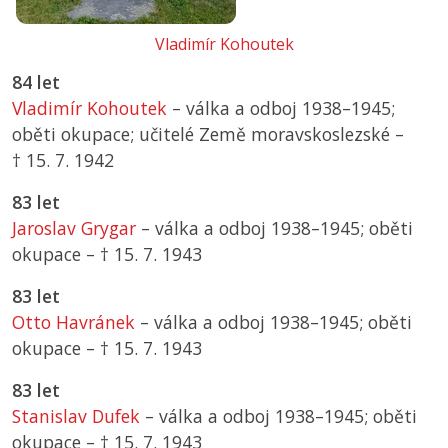
Vladimír Kohoutek
84 let
Vladimír Kohoutek
– válka a odboj 1938–1945;
oběti okupace; učitelé Země moravskoslezské –
† 15. 7. 1942
83 let
Jaroslav Grygar
– válka a odboj 1938–1945; oběti
okupace –
† 15. 7. 1943
83 let
Otto Havránek
– válka a odboj 1938–1945; oběti
okupace –
† 15. 7. 1943
83 let
Stanislav Dufek
– válka a odboj 1938–1945; oběti
okupace –
† 15. 7. 1943