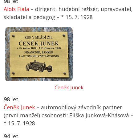
98 let
Alois Fiala
– dirigent, hudební režisér, upravovatel,
skladatel a pedagog –
*
15. 7. 1928
Čeněk Junek
98 let
Čeněk Junek
– automobilový závodník partner
(první manžel) osobnosti: Eliška Junková-Khásová –
† 15. 7. 1928
94 let