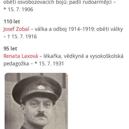
oběti osvobozovacích bojů; padlí rudoarmějci –
*
15. 7. 1906
110 let
Josef Zobal
– válka a odboj 1914–1919; oběti války
–
† 15. 7. 1916
95 let
Renata Laxová
– lékařka, vědkyně a vysokoškolská
pedagožka –
*
15. 7. 1931