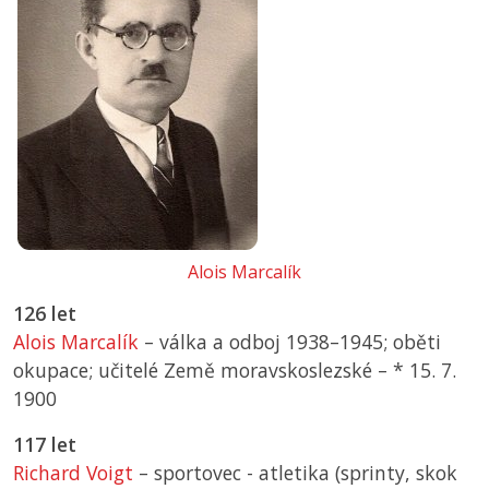
Alois Marcalík
126 let
Alois Marcalík
– válka a odboj 1938–1945; oběti
okupace; učitelé Země moravskoslezské –
*
15. 7.
1900
117 let
Richard Voigt
– sportovec - atletika (sprinty, skok