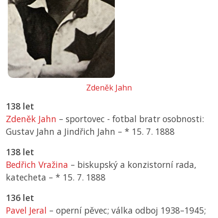
Zdeněk Jahn
138 let
Zdeněk Jahn
– sportovec - fotbal bratr osobnosti:
Gustav Jahn a Jindřich Jahn –
*
15. 7. 1888
138 let
Bedřich Vražina
– biskupský a konzistorní rada,
katecheta –
*
15. 7. 1888
136 let
Pavel Jeral
– operní pěvec; válka odboj 1938–1945;