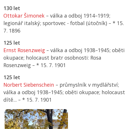
130 let
Ottokar Šimonek
– válka a odboj 1914–1919;
legionář italský; sportovec - fotbal (útočník) –
*
15.
7. 1896
125 let
Ernst Rosenzweig
– válka a odboj 1938–1945; oběti
okupace; holocaust bratr osobnosti: Rosa
Rosenzweig –
*
15. 7. 1901
125 let
Norbert Siebenschein
– průmyslník v mydlářství;
válka a odboj 1938–1945; oběti okupace; holocaust
dítě... –
*
15. 7. 1901