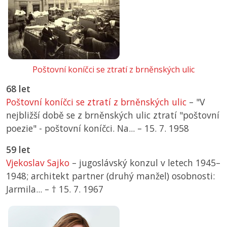
Poštovní koníčci se ztratí z brněnských ulic
68 let
Poštovní koníčci se ztratí z brněnských ulic
– "V
nejbližší době se z brněnských ulic ztratí "poštovní
poezie" - poštovní koníčci. Na... –
15. 7. 1958
59 let
Vjekoslav Sajko
– jugoslávský konzul v letech 1945–
1948; architekt partner (druhý manžel) osobnosti:
Jarmila... –
† 15. 7. 1967