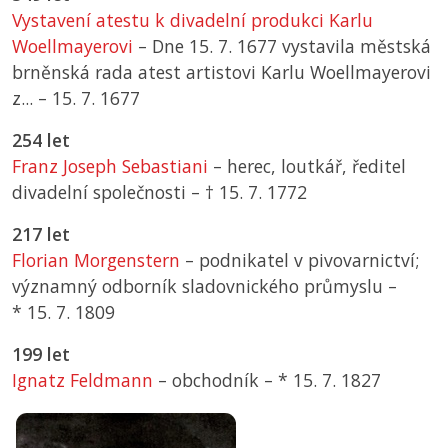
Vystavení atestu k divadelní produkci Karlu
Woellmayerovi
– Dne 15. 7. 1677 vystavila městská
brněnská rada atest artistovi Karlu Woellmayerovi
z... –
15. 7. 1677
254 let
Franz Joseph Sebastiani
– herec, loutkář, ředitel
divadelní společnosti –
† 15. 7. 1772
217 let
Florian Morgenstern
– podnikatel v pivovarnictví;
významný odborník sladovnického průmyslu –
*
15. 7. 1809
199 let
Ignatz Feldmann
– obchodník –
*
15. 7. 1827