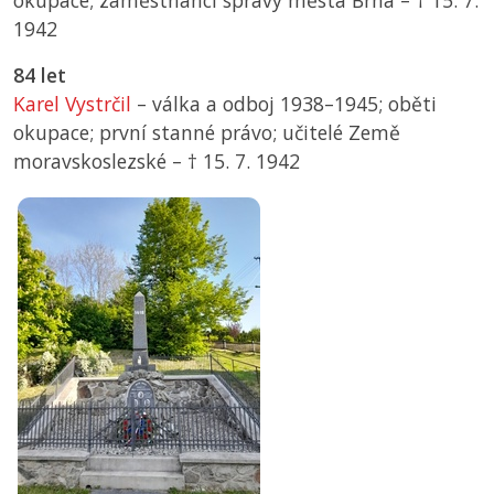
okupace; zaměstnanci správy města Brna –
† 15. 7.
1942
84 let
Karel Vystrčil
– válka a odboj 1938–1945; oběti
okupace; první stanné právo; učitelé Země
moravskoslezské –
† 15. 7. 1942