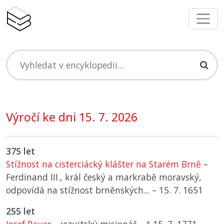
Výročí ke dni 15. 7. 2026
375 let
Stížnost na cisterciácký klášter na Starém Brně
–
Ferdinand III., král český a markrabě moravský,
odpovídá na stížnost brněnských... –
15. 7. 1651
255 let