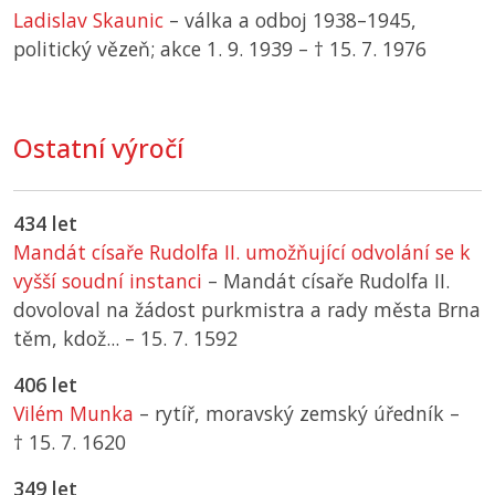
Ladislav Skaunic
– válka a odboj 1938–1945,
politický vězeň; akce 1. 9. 1939 –
† 15. 7. 1976
Ostatní výročí
434 let
Mandát císaře Rudolfa II. umožňující odvolání se k
vyšší soudní instanci
– Mandát císaře Rudolfa II.
dovoloval na žádost purkmistra a rady města Brna
těm, kdož... –
15. 7. 1592
406 let
Vilém Munka
– rytíř, moravský zemský úředník –
† 15. 7. 1620
349 let