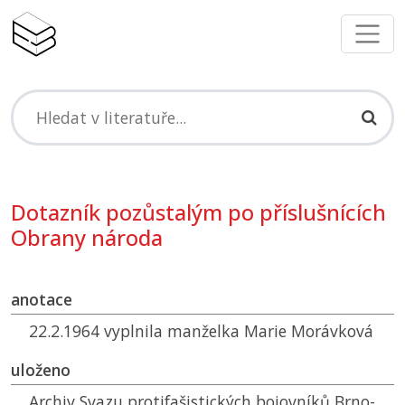
Dotazník pozůstalým po příslušnících
Obrany národa
anotace
22.2.1964 vyplnila manželka Marie Morávková
uloženo
Archiv Svazu protifašistických bojovníků Brno-