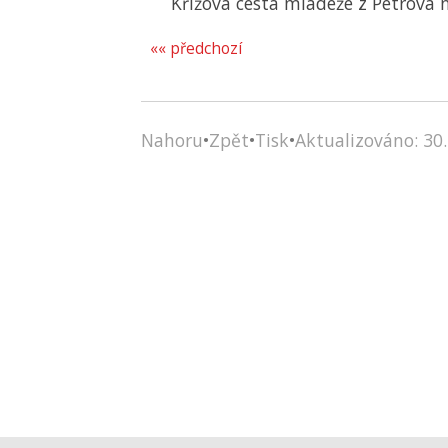
Křížová cesta mládeže z Petrova 
«« předchozí
Nahoru
•
Zpět
•
Tisk
•
Aktualizováno: 30.