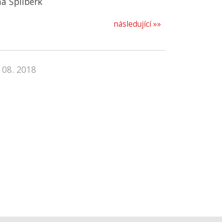
na Špilberk
následující »»
 08. 2018