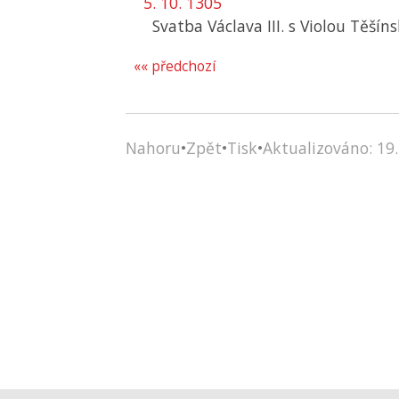
5. 10. 1305
Svatba Václava III. s Violou Těšín
«« předchozí
Nahoru
•
Zpět
•
Tisk
•
Aktualizováno: 19.