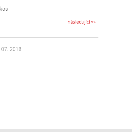
skou
následující »»
 07. 2018