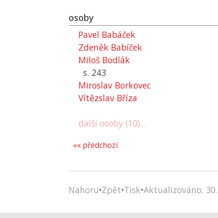
osoby
Pavel Babáček
Zdeněk Babíček
Miloš Bodlák
s. 243
Miroslav Borkovec
Vítězslav Bříza
další osoby (10)...
«« předchozí
Nahoru
•
Zpět
•
Tisk
•
Aktualizováno: 30.