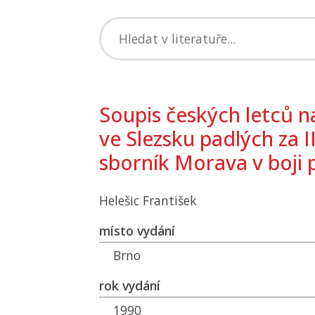
Soupis českých letců 
ve Slezsku padlých za II
sborník Morava v boji p
Helešic František
místo vydání
Brno
rok vydání
1990