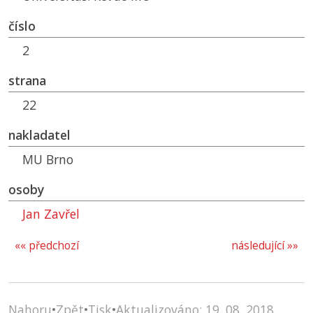
číslo
2
strana
22
nakladatel
MU
Brno
osoby
Jan Zavřel
«« předchozí
následující »»
Nahoru
•
Zpět
•
Tisk
•
Aktualizováno: 19. 08. 2018