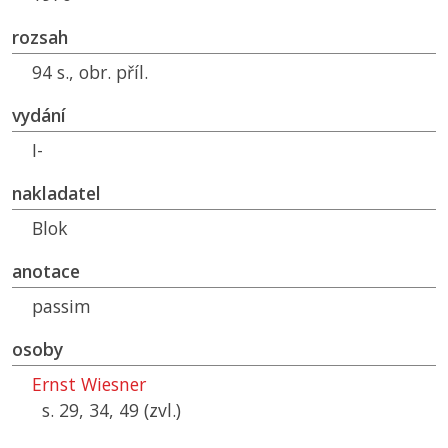
rozsah
94 s., obr. příl.
vydání
I-
nakladatel
Blok
anotace
passim
osoby
Ernst Wiesner
s. 29, 34, 49 (zvl.)