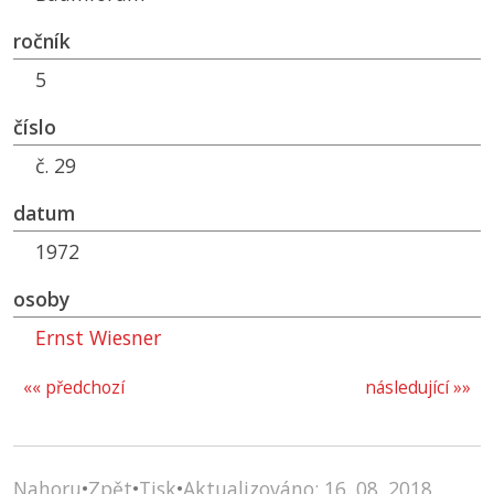
ročník
5
číslo
č. 29
datum
1972
osoby
Ernst Wiesner
«« předchozí
následující »»
Nahoru
•
Zpět
•
Tisk
•
Aktualizováno: 16. 08. 2018