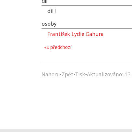
díl
díl I
osoby
František Lydie Gahura
«« předchozí
Nahoru
•
Zpět
•
Tisk
•
Aktualizováno: 13.