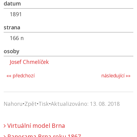
datum
1891
strana
166 n
osoby
Josef Chmelíček
«« předchozí
následující »»
Nahoru
•
Zpět
•
Tisk
•
Aktualizováno: 13. 08. 2018
Virtuální model Brna
Panorama Brna roku 1867