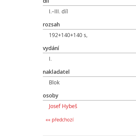
díl
I.–III. díl
rozsah
192+140+140 s,
vydání
I.
nakladatel
Blok
osoby
Josef Hybeš
«« předchozí