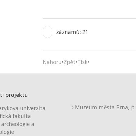
záznamů: 21
Nahoru
•
Zpět
•
Tisk
•
ti projektu
Muzeum města Brna, p. 
rykova univerzita
fická fakulta
 archeologie a
logie