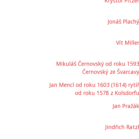
Kryštof Pitze
Jonáš Plach
Vít Mille
Mikuláš Černovský od roku 159
Černovský ze Švarcav
Jan Mencl od roku 1603 (1614) rytí
od roku 1578 z Kolsdorf
Jan Pražá
Jindřich Ratz