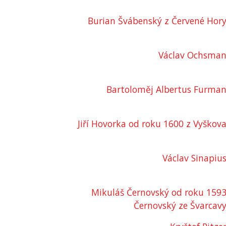
Burian Švábenský z Červené Hor
Václav Ochsma
Bartoloměj Albertus Furma
Jiří Hovorka od roku 1600 z Vyškov
Václav Sinapiu
Mikuláš Černovský od roku 159
Černovský ze Švarcav