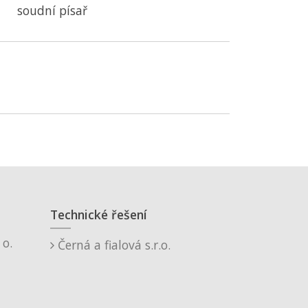
soudní písař
Technické řešení
o.
Černá a fialová s.r.o.