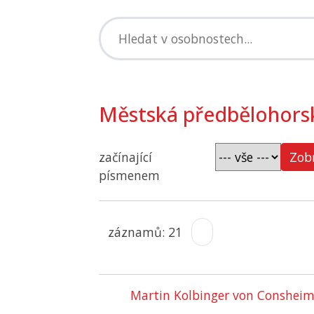
Městská předbělohors
začínající
Zobr
písmenem
záznamů: 21
Martin Kolbinger von Conshei