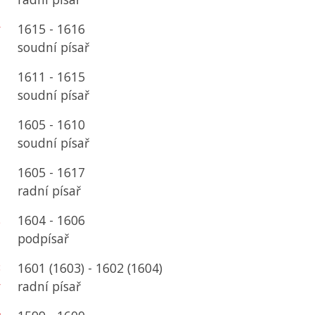
y
1615 - 1616
soudní písař
n
1611 - 1615
soudní písař
n
1605 - 1610
soudní písař
a
1605 - 1617
radní písař
s
1604 - 1606
podpísař
3
1601 (1603) - 1602 (1604)
y
radní písař