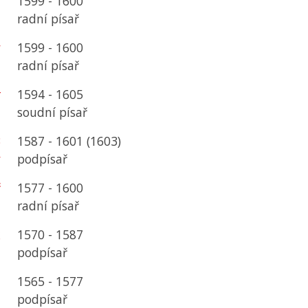
r
1599 - 1600
radní písař
ý
1599 - 1600
radní písař
r
1594 - 1605
soudní písař
3
1587 - 1601 (1603)
y
podpísař
ř
1577 - 1600
u
radní písař
k
1570 - 1587
podpísař
l
1565 - 1577
podpísař