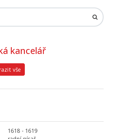
ká kancelář
azit vše
m
1618 - 1619
radní písař