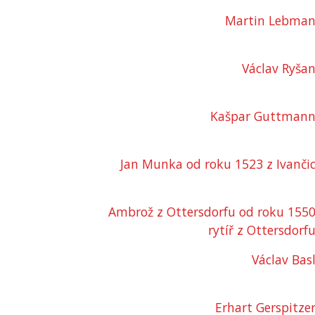
Martin Lebma
Václav Ryša
Kašpar Guttman
Jan Munka od roku 1523 z Ivanči
Ambrož z Ottersdorfu od roku 155
rytíř z Ottersdorf
Václav Bas
Erhart Gerspitze