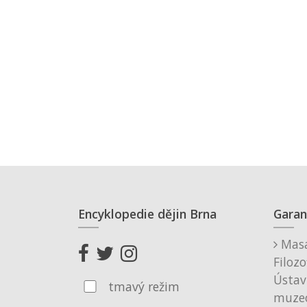
Encyklopedie dějin Brna
Garan
Masa
Filozo
Ústav
tmavý režim
muzeo