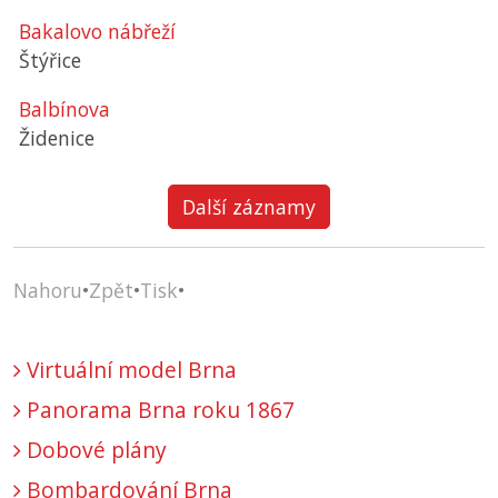
Bakalovo nábřeží
Štýřice
Balbínova
Židenice
Další záznamy
Nahoru
•
Zpět
•
Tisk
•
Virtuální model Brna
Panorama Brna roku 1867
Dobové plány
Bombardování Brna