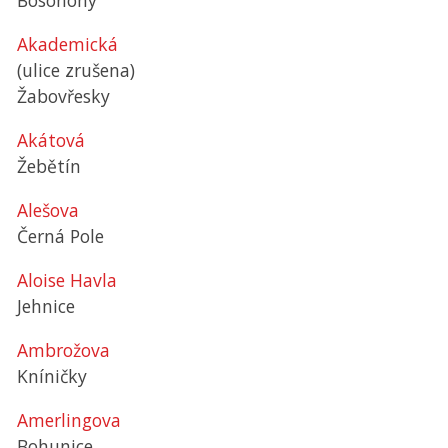
Bosonohy
Akademická
(ulice zrušena)
Žabovřesky
Akátová
Žebětín
Alešova
Černá Pole
Aloise Havla
Jehnice
Ambrožova
Kníničky
Amerlingova
Bohunice