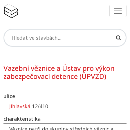
Vazební věznice a Ústav pro výkon
zabezpečovací detence (ÚPVZD)
ulice
Jihlavská
12/410
charakteristika
Věznice patří do skupiny středních věznic a