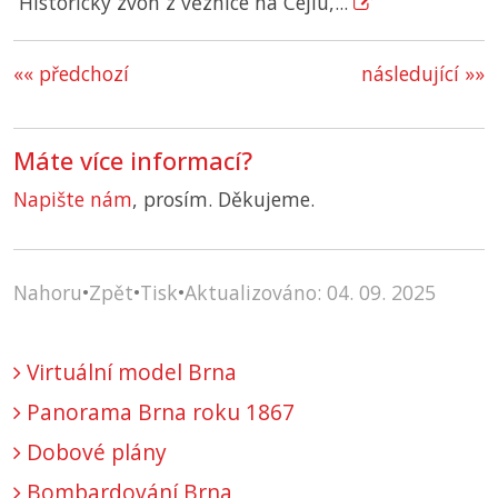
Historický zvon z věznice na Cejlu,...
«« předchozí
následující »»
Máte více informací?
Napište nám
, prosím. Děkujeme.
Nahoru
•
Zpět
•
Tisk
•
Aktualizováno: 04. 09. 2025
Virtuální model Brna
Panorama Brna roku 1867
Dobové plány
Bombardování Brna