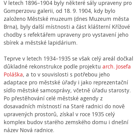
V letech 1896–1904 byly některé sály upraveny pro
Gomperzovu galerii, od 18. 9. 1904, kdy bylo
založeno Městské muzeum (dnes Muzeum města
Brna), byly další místnosti a část klášterní Křížové
chodby s refektářem upraveny pro vystavení jeho
sbírek a městské lapidárium.
Teprve v letech 1934–1935 se však celý areál dočkal
důkladné rekonstrukce podle projektu
arch. Josefa
Poláška
, a to v souvislosti s potřebou jeho
adaptace pro městské úřady i jako reprezentační
sídlo městské samosprávy, včetně úřadu starosty.
Po přestěhování celé městské agendy z
dosavadních místností na Staré radnici do nově
upravených prostorů, získal v roce 1935 celý
komplex budov starého zemského domu i dnešní
název Nová radnice.