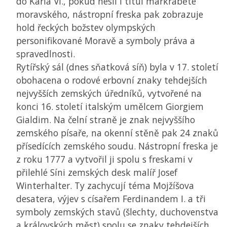
do Karla VI., pokud nesli i titul markraběte
moravského, nástropní freska pak zobrazuje
hold řeckých božstev olympských
personifikované Moravě a symboly práva a
spravedlnosti.
Rytířský sál (dnes sňatková síň) byla v 17. století
obohacena o rodové erbovní znaky tehdejších
nejvyšších zemských úředníků, vytvořené na
konci 16. století italským umělcem Giorgiem
Gialdim. Na čelní straně je znak nejvyššího
zemského písaře, na okenní stěně pak 24 znaků
přísedících zemského soudu. Nástropní freska je
z roku 1777 a vytvořil ji spolu s freskami v
přilehlé Síni zemských desk malíř Josef
Winterhalter. Ty zachycují téma Mojžíšova
desatera, výjev s císařem Ferdinandem I. a tři
symboly zemských stavů (šlechty, duchovenstva
a královských měst) spolu se znaky tehdejších