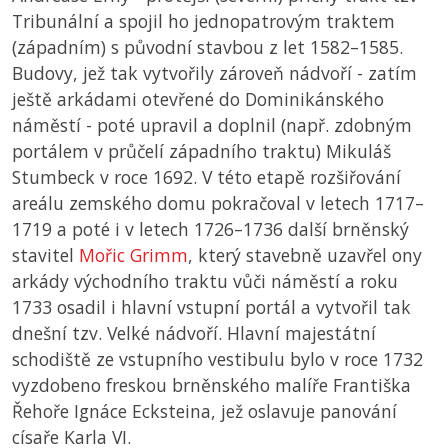
Tribunální a spojil ho jednopatrovým traktem
(západním) s původní stavbou z let 1582–1585.
Budovy, jež tak vytvořily zároveň nádvoří - zatím
ještě arkádami otevřené do Dominikánského
náměstí - poté upravil a doplnil (např. zdobným
portálem v průčelí západního traktu) Mikuláš
Stumbeck v roce 1692. V této etapě rozšiřování
areálu zemského domu pokračoval v letech 1717–
1719 a poté i v letech 1726–1736 další brněnský
stavitel
Mořic Grimm
, který stavebně uzavřel ony
arkády východního traktu vůči náměstí a roku
1733 osadil i hlavní vstupní portál a vytvořil tak
dnešní tzv. Velké nádvoří. Hlavní majestátní
schodiště ze vstupního vestibulu bylo v roce 1732
vyzdobeno freskou brněnského malíře Františka
Řehoře Ignáce Ecksteina, jež oslavuje panování
císaře Karla VI.