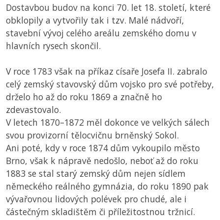
Dostavbou budov na konci 70. let 18. století, které
obklopily a vytvořily tak i tzv. Malé nádvoří,
stavební vývoj celého areálu zemského domu v
hlavních rysech skončil.
V roce 1783 však na příkaz císaře Josefa II. zabralo
celý zemský stavovský dům vojsko pro své potřeby,
drželo ho až do roku 1869 a značně ho
zdevastovalo.
V letech 1870–1872 měl dokonce ve velkých sálech
svou provizorní tělocvičnu brněnský Sokol.
Ani poté, kdy v roce 1874 dům vykoupilo město
Brno, však k nápravě nedošlo, neboť až do roku
1883 se stal starý zemský dům nejen sídlem
německého reálného gymnázia, do roku 1890 pak
vývařovnou lidových polévek pro chudé, ale i
částečným skladištěm či příležitostnou tržnicí.