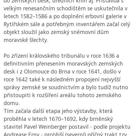
do zemských desk, úředních knih aj. Přístavba s
velkým renesančním schodištěm se uskutečnila v
letech 1582–1586 a po doplnění erbovní galerie v
Rytířském sále a potřebným inventářem začal celý
objekt sloužil jako zemský sněmovní dům
moravské šlechty.
Po zřízení královského tribunálu v roce 1636 a
definitivním přenesením moravských zemských
desk i z Olomouce do Brna v roce 1641, došlo v
roce 1642 také k následném propojení nejvyšší
správy zemské se soudnictvím a bylo tudíž nutno
přistoupiti k rozšíření areálu tohoto zemského
domu.
Tím začala další etapa jeho výstavby, která
proběhla v letech 1670–1692, kdy brněnský
stavitel Pavel Weinberger postavil - podle projektu
Andrease Erny - protější (severní) příčný trakt tzv