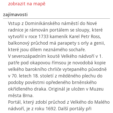
zobrazit na mapě
zajímavosti
Vstup z Dominikánského náměstí do Nové
radnice je rámován portálem se sloupy, které
vytvořil v roce 1733 kameník Karel Petr Ross,
balkonový průchod má parapety s orly a genii,
které jsou dílem neznámého sochaře.
V severozápadním koutě Velkého nádvoří v 1.
patře pod okapovou římsou je novodobá kopie
velkého barokního chrliče vytepaného původně
v 70. letech 18. století z měděného plechu do
podoby pověstmi opředeného brněnského
okřídleného draka. Originál je uložen v Muzeu
města Brna.
Portál, který zdobí průchod z Velkého do Malého
nádvoří, je z roku 1692. Další portály při