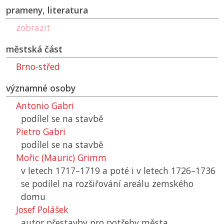
prameny, literatura
zobrazit
městská část
Brno-střed
významné osoby
Antonio Gabri
podílel se na stavbě
Pietro Gabri
podílel se na stavbě
Mořic (Mauric) Grimm
v letech 1717–1719 a poté i v letech 1726–1736
se podílel na rozšiřování areálu zemského
domu
Josef Polášek
autor přestavby pro potřeby města