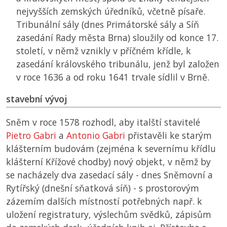
nejvyšších zemských úředníků, včetně písaře.
Tribunální sály (dnes Primátorské sály a Síň
zasedání Rady města Brna) sloužily od konce 17.
století, v němž vznikly v příčném křídle, k
zasedání královského tribunálu, jenž byl založen
v roce 1636 a od roku 1641 trvale sídlil v Brně.
stavební vývoj
Sněm v roce 1578 rozhodl, aby italští stavitelé
Pietro Gabri
a
Antonio Gabri
přistavěli ke starým
klášterním budovám (zejména k severnímu křídlu
klášterní Křížové chodby) nový objekt, v němž by
se nacházely dva zasedací sály - dnes Sněmovní a
Rytířský (dnešní sňatková síň) - s prostorovým
zázemím dalších místností potřebných např. k
uložení registratury, výslechům svědků, zápisům