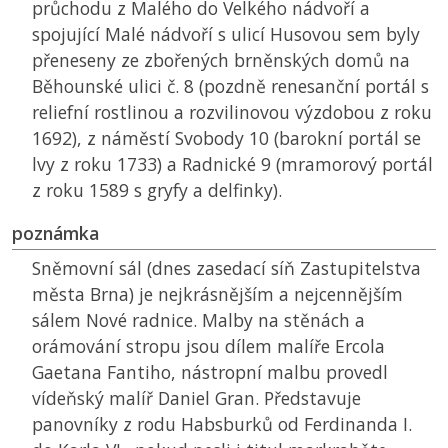
průchodu z Malého do Velkého nádvoří a
spojující Malé nádvoří s ulicí Husovou sem byly
přeneseny ze zbořených brněnských domů na
Běhounské ulici č. 8 (pozdně renesanční portál s
reliefní rostlinou a rozvilinovou výzdobou z roku
1692), z náměstí Svobody 10 (barokní portál se
lvy z roku 1733) a Radnické 9 (mramorový portál
z roku 1589 s gryfy a delfinky).
poznámka
Sněmovní sál (dnes zasedací síň Zastupitelstva
města Brna) je nejkrásnějším a nejcennějším
sálem Nové radnice. Malby na stěnách a
orámování stropu jsou dílem malíře Ercola
Gaetana Fantiho, nástropní malbu provedl
vídeňský malíř Daniel Gran. Představuje
panovníky z rodu Habsburků od Ferdinanda I.