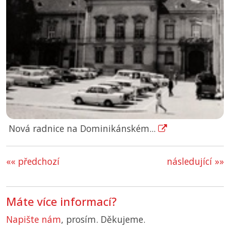
Nová radnice na Dominikánském...
«« předchozí
následující »»
Máte více informací?
Napište nám
, prosím. Děkujeme.