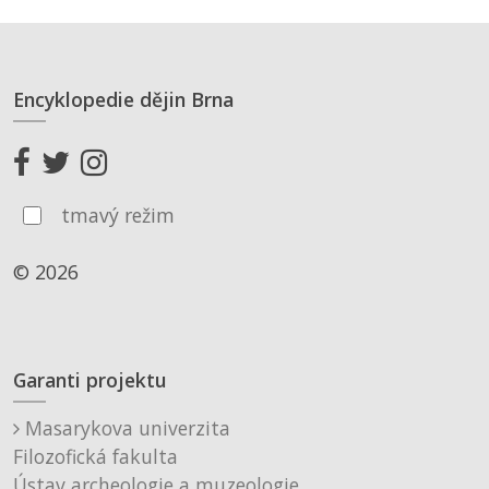
Encyklopedie dějin Brna
tmavý režim
© 2026
Garanti projektu
Masarykova univerzita
Filozofická fakulta
Ústav archeologie a muzeologie