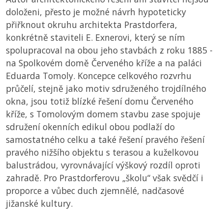
doloženi, přesto je možné návrh hypoteticky
přiřknout okruhu architekta Prastdorfera,
konkrétně staviteli E. Exnerovi, který se ním
spolupracoval na obou jeho stavbách z roku 1885 -
na Spolkovém domě Červeného kříže a na paláci
Eduarda Tomoly. Koncepce celkového rozvrhu
průčelí, stejně jako motiv sdruženého trojdílného
okna, jsou totiž blízké řešení domu Červeného
kříže, s Tomolovým domem stavbu zase spojuje
sdružení okenních edikul obou podlaží do
samostatného celku a také řešení pravého řešení
pravého nižšího objektu s terasou a kuželkovou
balustrádou, vyrovnávající výškový rozdíl oproti
zahradě. Pro Prastdorferovu „školu“ však svědčí i
proporce a vůbec duch zjemnělé, nadčasové
jižanské kultury.