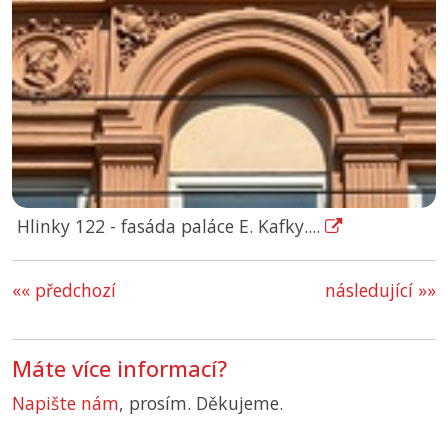
Hlinky 122 - fasáda paláce E. Kafky....
«« předchozí
následující »»
Máte více informací?
Napište nám
, prosím. Děkujeme.