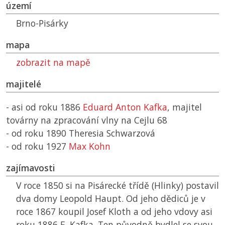
území
Brno-Pisárky
mapa
zobrazit na mapě
majitelé
- asi od roku 1886
Eduard Anton Kafka
, majitel
továrny na zpracování vlny na Cejlu 68
- od roku 1890 Theresia Schwarzová
- od roku 1927
Max Kohn
zajímavosti
V roce 1850 si na Pisárecké třídě (Hlinky) postavil
dva domy Leopold Haupt. Od jeho dědiců je v
roce 1867 koupil Josef Kloth a od jeho vdovy asi
roku 1886 E. Kafka. Ten původně bydlel se svou