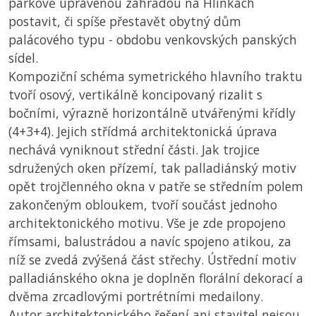
parkově upravenou zahradou na Hlinkách
postavit, či spíše přestavět obytný dům
palácového typu - obdobu venkovských panských
sídel.
Kompoziční schéma symetrického hlavního traktu
tvoří osový, vertikálně koncipovaný rizalit s
bočními, výrazně horizontálně utvářenými křídly
(4+3+4). Jejich střídmá architektonická úprava
nechává vyniknout střední části. Jak trojice
sdružených oken přízemí, tak palladiánský motiv
opět trojčlenného okna v patře se středním polem
zakončeným obloukem, tvoří součást jednoho
architektonického motivu. Vše je zde propojeno
římsami, balustrádou a navíc spojeno atikou, za
níž se zvedá zvýšená část střechy. Ústřední motiv
palladiánského okna je doplněn florální dekorací a
dvěma zrcadlovými portrétními medailony.
Autor architektonického řešení ani stavitel nejsou