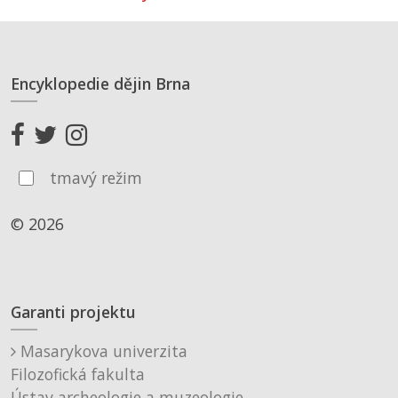
Encyklopedie dějin Brna
tmavý režim
© 2026
Garanti projektu
Masarykova univerzita
Filozofická fakulta
Ústav archeologie a muzeologie