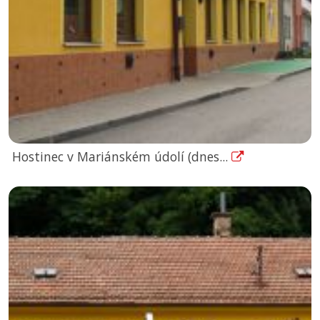
Hostinec v Mariánském údolí (dnes...