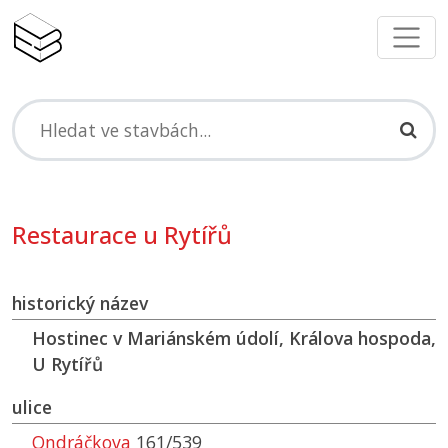
Restaurace u Rytířů
historický název
Hostinec v Mariánském údolí, Králova hospoda,
U Rytířů
ulice
Ondráčkova
161/539