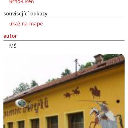
Brno-Líšeň
související odkazy
ukaž na mapě
autor
MŠ