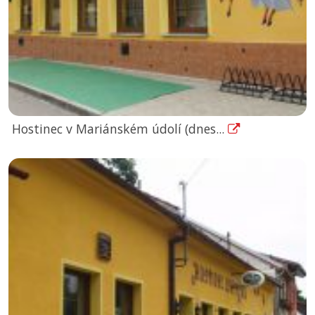
Hostinec v Mariánském údolí (dnes...