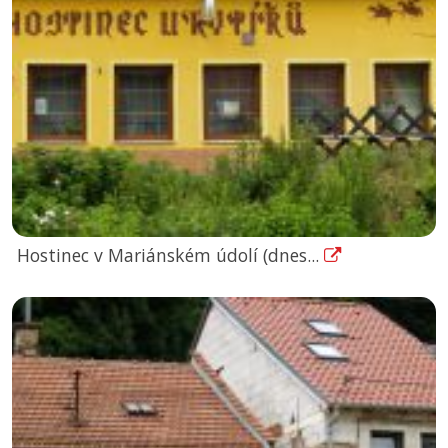
Hostinec v Mariánském údolí (dnes...