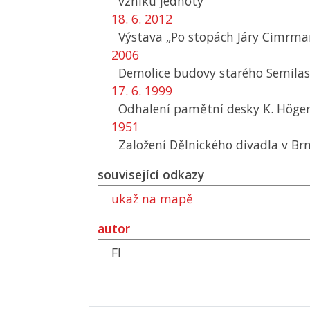
vzniku jednoty
18. 6. 2012
Výstava „Po stopách Járy Cimrma
2006
Demolice budovy starého Semila
17. 6. 1999
Odhalení pamětní desky K. Höge
1951
Založení Dělnického divadla v Brn
související odkazy
ukaž na mapě
autor
Fl