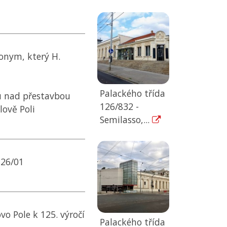
onym, který H.
Palackého třída
ru nad přestavbou
126/832 -
ově Poli
Semilasso,...
126/01
o Pole k 125. výročí
Palackého třída