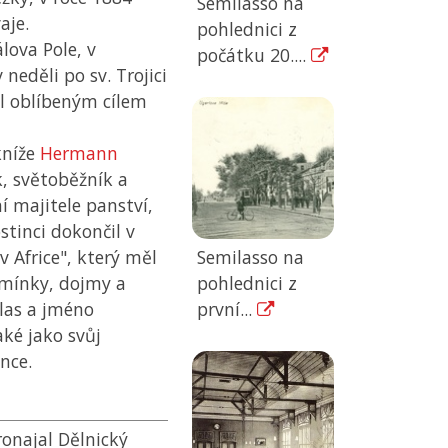
Semilasso na
aje.
pohlednici z
lova Pole, v
počátku 20....
neděli po sv. Trojici
l oblíbeným cílem
kníže
Hermann
k, světoběžník a
í majitele panství,
tinci dokončil v
Semilasso na
v Africe", který měl
pohlednici z
omínky, dojmy a
první...
hlas a jméno
aké jako svůj
nce.
ronajal Dělnický