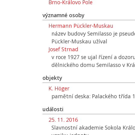
Brno-Královo Pole
významné osoby
Hermann Pückler-Muskau
název budovy Semilasso je pseud
Pückler-Muskau užíval
Josef Strnad
v roce 1927 se ujal řízení a dozo
dělnického domu Semilasso v Král
objekty
K. Höger
pamětní deska: Palackého třída 
události
25. 11. 2016
Slavnostní akademie Sokola Králov