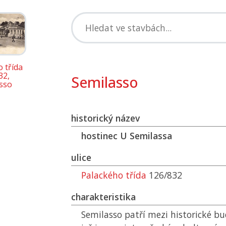
 třída
32,
Semilasso
sso
historický název
hostinec U Semilassa
ulice
Palackého třída
126/832
charakteristika
Semilasso patří mezi historické bu