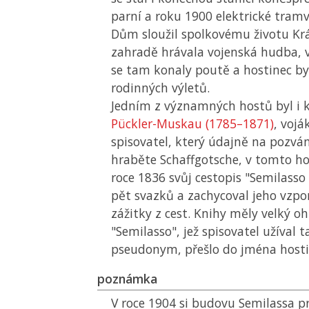
parní a roku 1900 elektrické tramv
Dům sloužil spolkovému životu Krá
zahradě hrávala vojenská hudba, v 
se tam konaly poutě a hostinec by
rodinných výletů.
Jedním z významných hostů byl i 
Pückler-Muskau (1785–1871)
, vojá
spisovatel, který údajně na pozván
hraběte Schaffgotsche, v tomto hos
roce 1836 svůj cestopis "Semilasso 
pět svazků a zachycoval jeho vzp
zážitky z cest. Knihy měly velký o
"Semilasso", jež spisovatel užíval t
pseudonym, přešlo do jména hosti
poznámka
V roce 1904 si budovu Semilassa p