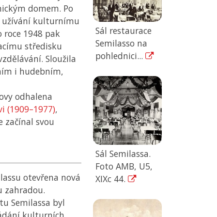
ělnickým domem. Po
 užívání kulturnímu
Sál restaurace
po roce 1948 pak
Semilasso na
címu středisku
pohlednici...
vzdělávání. Sloužila
ním i hudebním,
dovy odhalena
vi (1909–1977)
,
 začínal svou
Sál Semilassa.
Foto AMB, U5,
ilassu otevřena nová
XIXc 44.
u zahradou.
tu Semilassa byl
ádání kulturních