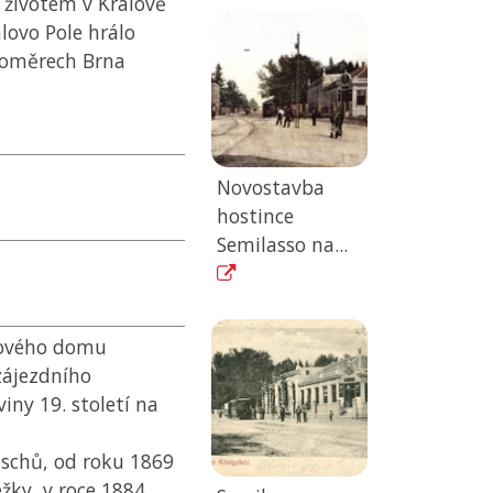
 životem v Králově
álovo Pole hrálo
poměrech Brna
Novostavba
hostince
Semilasso na...
kového domu
zájezdního
iny 19. století na
tschů, od roku 1869
ežky, v roce 1884