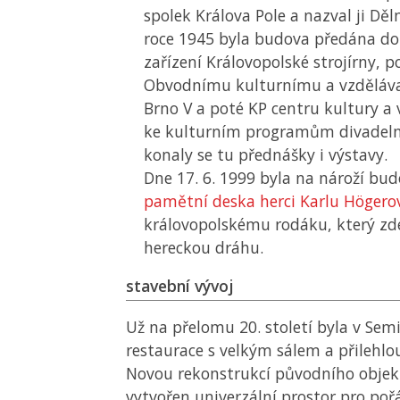
spolek Králova Pole a nazval ji D
roce 1945 byla budova předána do
zařízení Královopolské strojírny, 
Obvodnímu kulturnímu a vzděláva
Brno V a poté KP centru kultury a 
ke kulturním programům divadel
konaly se tu přednášky i výstavy.
Dne 17. 6. 1999 byla na nároží bu
pamětní deska herci Karlu Högero
královopolskému rodáku, který zde
hereckou dráhu.
stavební vývoj
Už na přelomu 20. století byla v Sem
restaurace s velkým sálem a přilehlo
Novou rekonstrukcí původního objek
vytvořen univerzální prostor pro poř