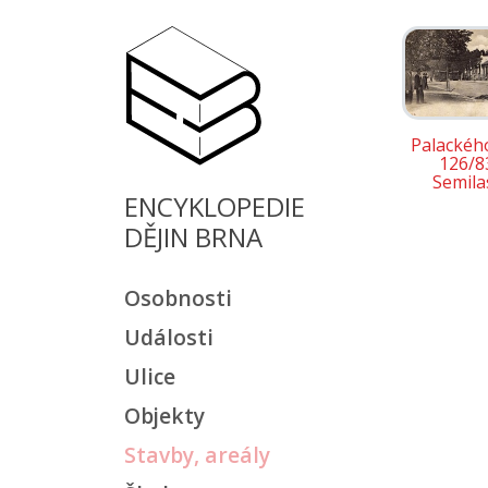
Palackého
126/8
Semila
ENCYKLOPEDIE
DĚJIN BRNA
Osobnosti
Události
Ulice
Objekty
Stavby, areály