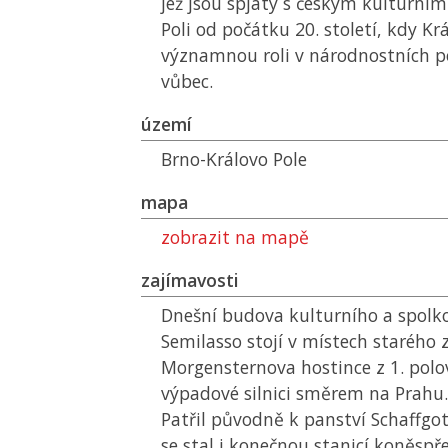
jež jsou spjaty s českým kulturním
Poli od počátku 20. století, kdy Kr
významnou roli v národnostních 
vůbec.
území
Brno-Královo Pole
mapa
zobrazit na mapě
zajímavosti
Dnešní budova kulturního a spol
Semilasso stojí v místech starého 
Morgensternova hostince z 1. polov
výpadové silnici směrem na Prahu.
Patřil původně k panství Schaffgo
se stal i konečnou stanicí koněspř