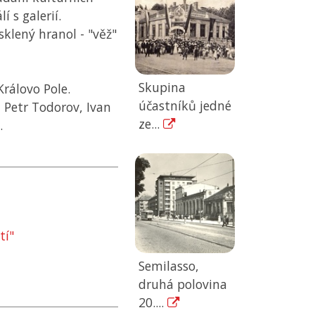
í s galerií.
klený hranol - "věž"
Skupina
Královo Pole.
účastníků jedné
 Petr Todorov, Ivan
ze...
.
tí"
Semilasso,
druhá polovina
20....