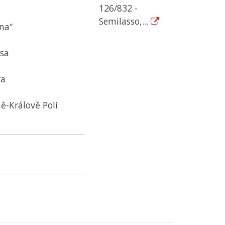
126/832 -
Semilasso,...
na“
ssa
ra
ě-Králově Poli