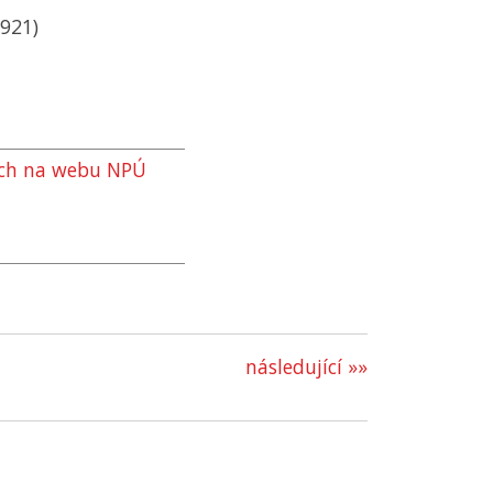
1921)
ých na webu
NPÚ
následující »»