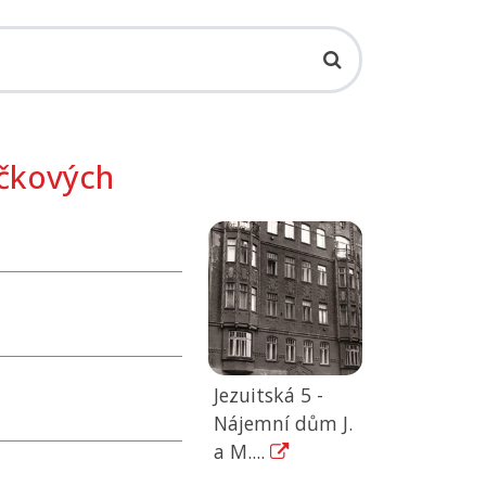
Očkových
Jezuitská 5 -
Nájemní dům J.
a M....