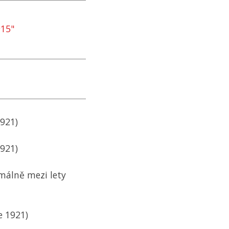
915"
1921)
1921)
málně mezi lety
e 1921)