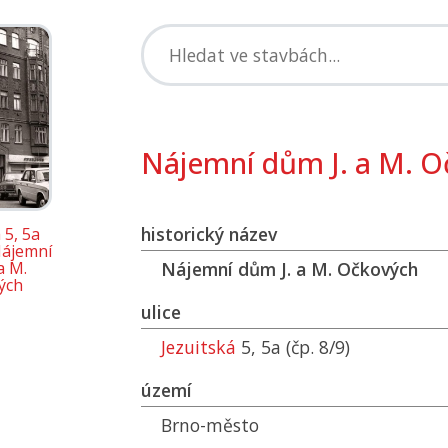
Nájemní dům J. a M. 
historický název
 5, 5a
 Nájemní
a M.
Nájemní dům J. a M. Očkových
ých
ulice
Jezuitská
5, 5a (čp. 8/9)
území
Brno-město