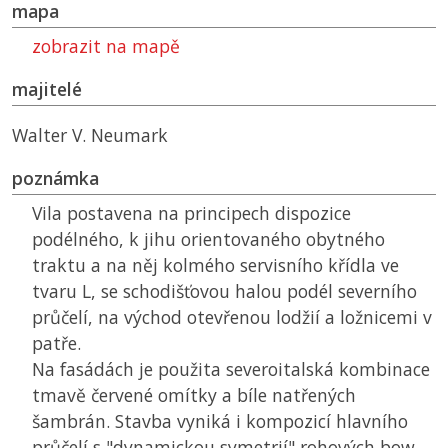
mapa
zobrazit na mapě
majitelé
Walter V. Neumark
poznámka
Vila postavena na principech dispozice
podélného, k jihu orientovaného obytného
traktu a na něj kolmého servisního křídla ve
tvaru L, se schodišťovou halou podél severního
průčelí, na východ otevřenou lodžií a ložnicemi v
patře.
Na fasádách je použita severoitalská kombinace
tmavě červené omítky a bíle natřených
šambrán. Stavba vyniká i kompozicí hlavního
průčelí s "dynamickou symetrií" rohových bow