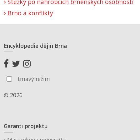
Stezky po náhrobcích brněnských osobností
Brno a konflikty
Encyklopedie dějin Brna
tmavý režim
© 2026
Garanti projektu
Masarykova univerzita