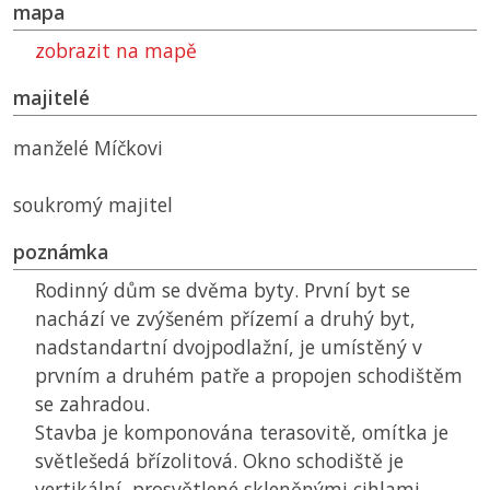
mapa
zobrazit na mapě
majitelé
manželé Míčkovi
soukromý majitel
poznámka
Rodinný dům se dvěma byty. První byt se
nachází ve zvýšeném přízemí a druhý byt,
nadstandartní dvojpodlažní, je umístěný v
prvním a druhém patře a propojen schodištěm
se zahradou.
Stavba je komponována terasovitě, omítka je
světlešedá břízolitová. Okno schodiště je
vertikální, prosvětlené skleněnými cihlami,