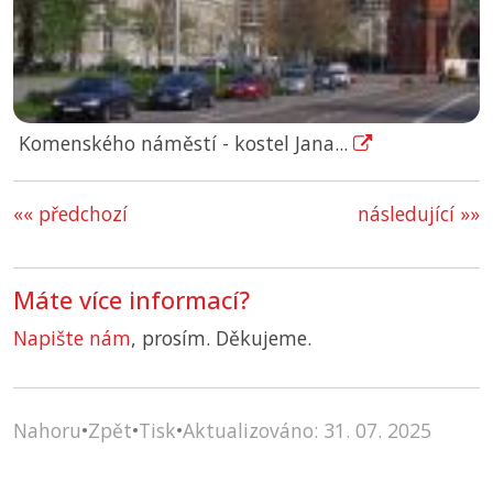
Komenského náměstí - kostel Jana...
«« předchozí
následující »»
Máte více informací?
Napište nám
, prosím. Děkujeme.
Nahoru
•
Zpět
•
Tisk
•
Aktualizováno: 31. 07. 2025