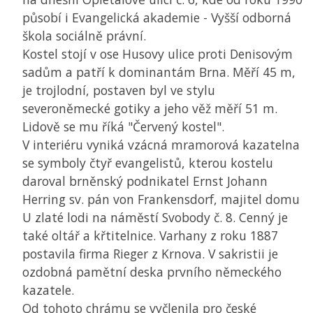
působí i Evangelická akademie - Vyšší odborná
škola sociálně právní.
Kostel stojí v ose Husovy ulice proti Denisovým
sadům a patří k dominantám Brna. Měří 45 m,
je trojlodní, postaven byl ve stylu
severoněmecké gotiky a jeho věž měří 51 m.
Lidově se mu říká "Červený kostel".
V interiéru vyniká vzácná mramorová kazatelna
se symboly čtyř evangelistů, kterou kostelu
daroval brněnský podnikatel Ernst Johann
Herring sv. pán von Frankensdorf, majitel domu
U zlaté lodi na náměstí Svobody č. 8. Cenný je
také oltář a křtitelnice. Varhany z roku 1887
postavila firma Rieger z Krnova. V sakristii je
ozdobná pamětní deska prvního německého
kazatele.
Od tohoto chrámu se vyčlenila pro české