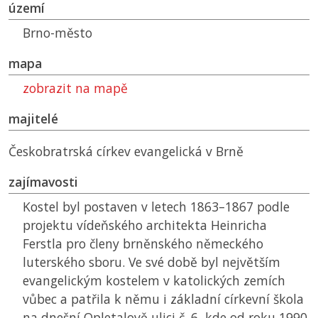
území
Brno-město
mapa
zobrazit na mapě
majitelé
Českobratrská církev evangelická v Brně
zajímavosti
Kostel byl postaven v letech 1863–1867 podle
projektu vídeňského architekta Heinricha
Ferstla pro členy brněnského německého
luterského sboru. Ve své době byl největším
evangelickým kostelem v katolických zemích
vůbec a patřila k němu i základní církevní škola
na dnešní Opletalově ulici č. 6, kde od roku 1990