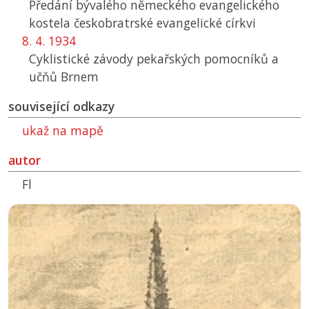
Předání bývalého německého evangelického
kostela českobratrské evangelické církvi
8. 4. 1934
Cyklistické závody pekařských pomocníků a
učňů Brnem
související odkazy
ukaž na mapě
autor
Fl