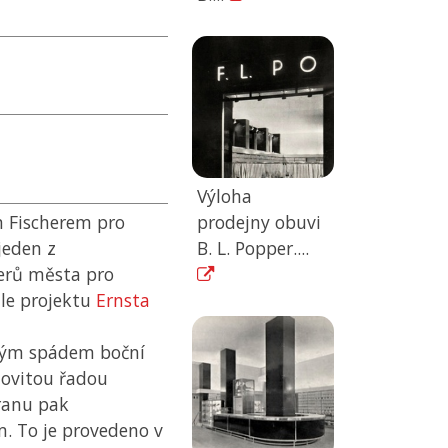
Výloha
 Fischerem pro
prodejny obuvi
jeden z
B. L. Popper....
terů města pro
dle projektu
Ernsta
dkým spádem boční
pňovitou řadou
hranu pak
 To je provedeno v