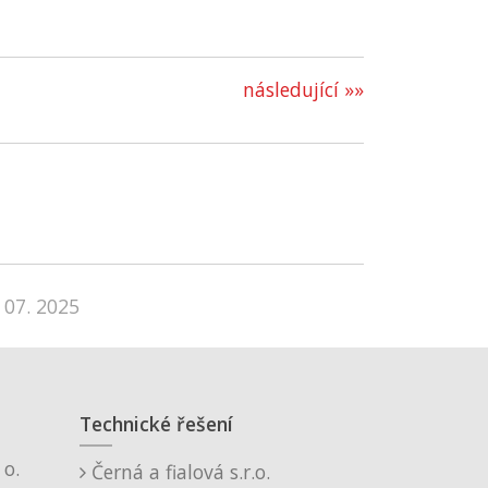
následující »»
 07. 2025
Technické řešení
o.
Černá a fialová s.r.o.