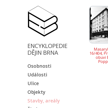
ENCYKLOPEDIE
Masary
DĚJIN BRNA
16/404, P
obuvi B
Popp
Osobnosti
Události
Ulice
Objekty
Stavby, areály