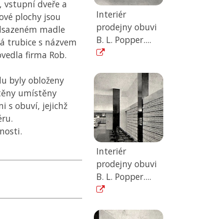
, vstupní dveře a
Interiér
ové plochy jsou
prodejny obuvi
edsazeném madle
B. L. Popper....
á trubice s názvem
ovedla firma Rob.
du byly obloženy
těny umístěny
 s obuví, jejichž
éru.
nosti.
Interiér
prodejny obuvi
B. L. Popper....