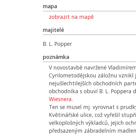
mapa
zobrazit na mapě
majitelé
B. L. Popper
poznámka
V novostavbě navržené Vladimírem
Cyrilometodějskou záložnu vznikl 
nejušlechtilejších obchodních par
obchodníka s obuví B. L. Poppera 
Wiesnera
.
Ten se musel mj. vyrovnat s pru
Květinářské ulice, což vyřešil stu
velkoplošných výkladců, jejich oc
předsazeným zábradelním madlem.