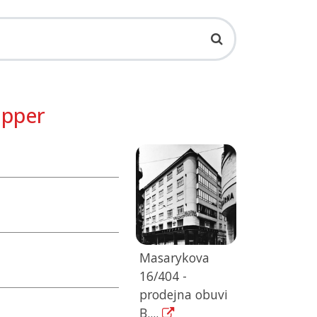
opper
Masarykova
16/404 -
prodejna obuvi
B....