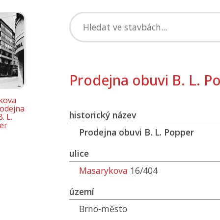
Prodejna obuvi B. L. P
kova
rodejna
historický název
. L.
er
Prodejna obuvi B. L. Popper
ulice
Masarykova
16/404
území
Brno-město