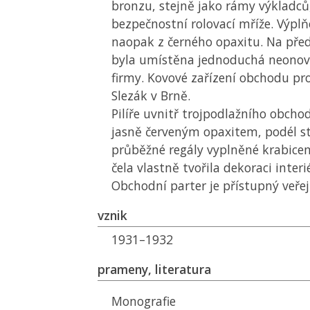
bronzu, stejně jako rámy výkladců
bezpečnostní rolovací mříže. Výplň
naopak z černého opaxitu. Na př
byla umístěna jednoduchá neonov
firmy. Kovové zařízení obchodu pr
Slezák v Brně.
Pilíře uvnitř trojpodlažního obcho
jasně červeným opaxitem, podél s
průběžné regály vyplněné krabicemi
čela vlastně tvořila dekoraci interi
Obchodní parter je přístupný veřej
vznik
1931–1932
prameny, literatura
Monografie