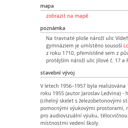
mapa
zobrazit na mapě
poznámka
Na travnaté ploše nároží ulic Víde
gymnáziem je umístěno sousoší
L
z roku 1710, přemístěné sem z pů
protějším nároží ulic Jílové č. 17 a
stavební vývoj
V letech 1956–1957 byla realizována 
roku 1955 (autor Jaroslav Ledvina) -
(cihelný skelet s železobetonovými s
pomocnými výukovými prostorami, 
pro audiovizuální výuku, tělocvičnou
místnostmi vedení školy.