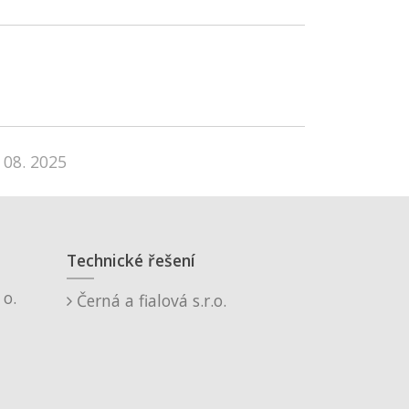
 08. 2025
Technické řešení
o.
Černá a fialová s.r.o.