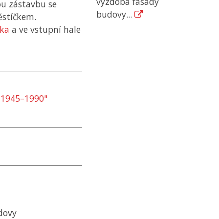
výzdoba fasády
u zástavbu se
budovy...
stíčkem.
rka
a ve vstupní hale
e 1945–1990"
udovy