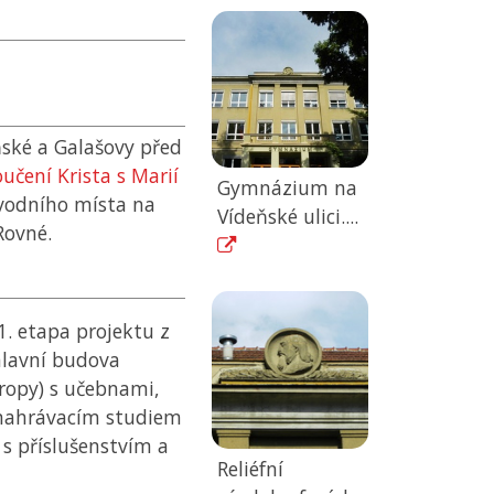
ňské a Galašovy před
oučení Krista s Marií
Gymnázium na
vodního místa na
Vídeňské ulici....
 Rovné.
1. etapa projektu z
 hlavní budova
tropy) s učebnami,
nahrávacím studiem
 s příslušenstvím a
Reliéfní