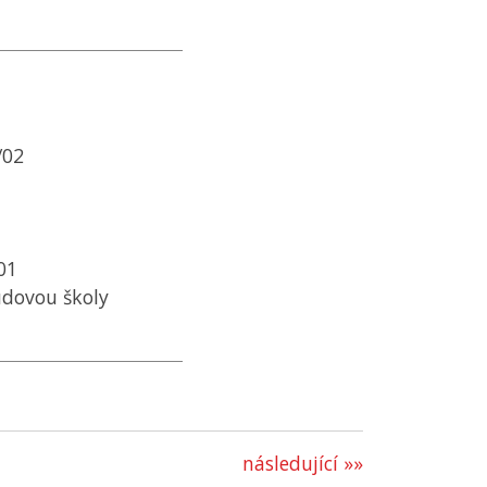
/02
01
udovou školy
následující »»