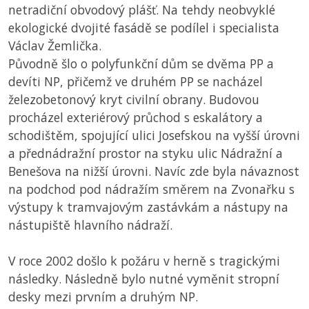
netradiční obvodový plášť. Na tehdy neobvyklé
ekologické dvojité fasádě se podílel i specialista
Václav Žemlička.
Původně šlo o polyfunkční dům se dvěma
PP
a
devíti
NP
, přičemž ve druhém
PP
se nacházel
železobetonový kryt civilní obrany. Budovou
procházel exteriérový průchod s eskalátory a
schodištěm, spojující ulici Josefskou na vyšší úrovni
a přednádražní prostor na styku ulic Nádražní a
Benešova na nižší úrovni. Navíc zde byla návaznost
na podchod pod nádražím směrem na Zvonařku s
výstupy k tramvajovým zastávkám a nástupy na
nástupiště hlavního nádraží.
V roce 2002 došlo k požáru v herně s tragickými
následky. Následně bylo nutné vyměnit stropní
desky mezi prvním a druhým
NP
.