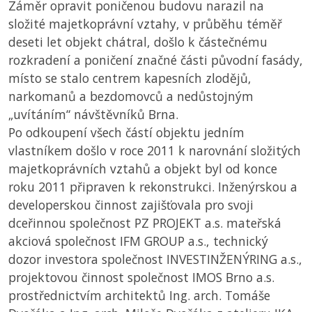
Záměr opravit poničenou budovu narazil na
složité majetkoprávní vztahy, v průběhu téměř
deseti let objekt chátral, došlo k částečnému
rozkradení a poničení značné části původní fasády,
místo se stalo centrem kapesních zlodějů,
narkomanů a bezdomovců a nedůstojným
„uvítáním“ návštěvníků Brna.
Po odkoupení všech částí objektu jedním
vlastníkem došlo v roce 2011 k narovnání složitých
majetkoprávních vztahů a objekt byl od konce
roku 2011 připraven k rekonstrukci. Inženýrskou a
developerskou činnost zajišťovala pro svoji
dceřinnou společnost PZ PROJEKT a.s. mateřská
akciová společnost IFM GROUP a.s., technický
dozor investora společnost INVESTINŽENÝRING a.s.,
projektovou činnost společnost IMOS Brno a.s.
prostřednictvím architektů Ing. arch. Tomáše