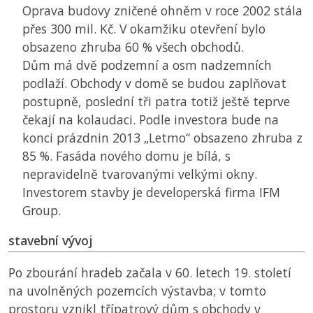
Oprava budovy zničené ohněm v roce 2002 stála
přes 300 mil. Kč. V okamžiku otevření bylo
obsazeno zhruba 60 % všech obchodů.
Dům má dvě podzemní a osm nadzemních
podlaží. Obchody v domě se budou zaplňovat
postupně, poslední tři patra totiž ještě teprve
čekají na kolaudaci. Podle investora bude na
konci prázdnin 2013 „Letmo“ obsazeno zhruba z
85 %. Fasáda nového domu je bílá, s
nepravidelně tvarovanými velkými okny.
Investorem stavby je developerská firma IFM
Group.
stavební vývoj
Po zbourání hradeb začala v 60. letech 19. století
na uvolněných pozemcích výstavba; v tomto
prostoru vznikl třípatrový dům s obchody v