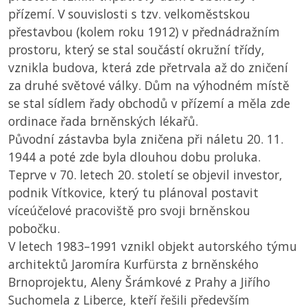
přízemí. V souvislosti s tzv. velkoměstskou
přestavbou (kolem roku 1912) v přednádražním
prostoru, který se stal součástí okružní třídy,
vznikla budova, která zde přetrvala až do zničení
za druhé světové války. Dům na výhodném místě
se stal sídlem řady obchodů v přízemí a měla zde
ordinace řada brněnských lékařů.
Původní zástavba byla zničena při náletu 20. 11.
1944 a poté zde byla dlouhou dobu proluka.
Teprve v 70. letech 20. století se objevil investor,
podnik Vítkovice, který tu plánoval postavit
víceúčelové pracoviště pro svoji brněnskou
pobočku.
V letech 1983–1991 vznikl objekt autorského týmu
architektů Jaromíra Kurfürsta z brněnského
Brnoprojektu, Aleny Šrámkové z Prahy a Jiřího
Suchomela z Liberce, kteří řešili především