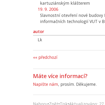
kartuziánským klášterem
19. 9. 2006
Slavnostní otevření nové budovy 
informačních technologií
VUT
v B
autor
Lk
«« předchozí
Máte více informací?
Napište nám
, prosím. Děkujeme.
Nahoru
•
Zpět
•
Tisk
•
Aktualizováno: 27.