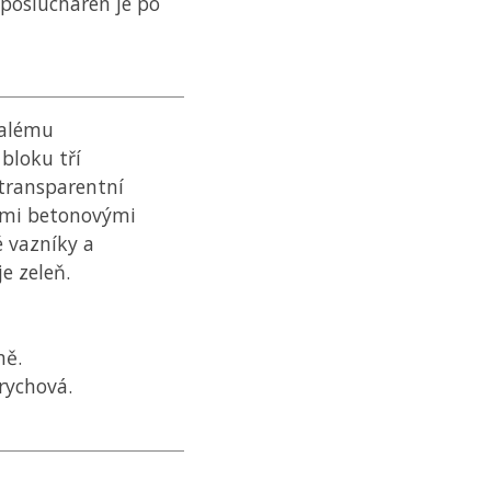
poslucháren je po
valému
bloku tří
transparentní
ními betonovými
é vazníky a
e zeleň.
ně.
arychová.