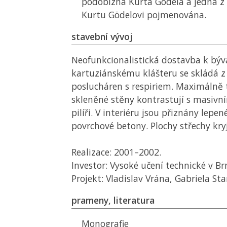
podobizna Kurta Gödela a jedna z 
Kurtu Gödelovi pojmenována.
stavební vývoj
Neofunkcionalistická dostavba k bý
kartuziánskému klášteru se skládá z 
poslucháren s respiriem. Maximálně 
skleněné stěny kontrastují s masiv
pilíři. V interiéru jsou přiznány lepen
povrchové betony. Plochy střechy kryj
Realizace: 2001–2002.
Investor: Vysoké učení technické v Br
Projekt: Vladislav Vrána, Gabriela St
prameny, literatura
Monografie