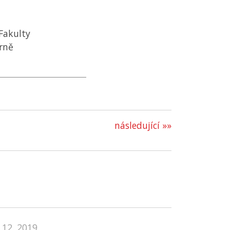
Fakulty
rně
následující »»
 12. 2019