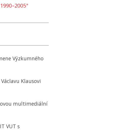
e 1990–2005"
kamene Výzkumného
Václavu Klausovi
novou multimediální
FIT VUT
s