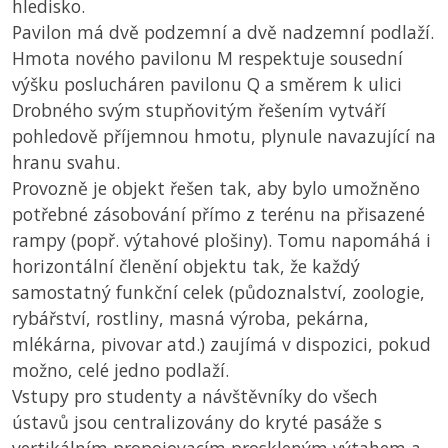
hledisko.
Pavilon má dvě podzemní a dvě nadzemní podlaží.
Hmota nového pavilonu M respektuje sousední
výšku poslucháren pavilonu Q a směrem k ulici
Drobného svým stupňovitým řešením vytváří
pohledově příjemnou hmotu, plynule navazující na
hranu svahu.
Provozně je objekt řešen tak, aby bylo umožněno
potřebné zásobování přímo z terénu na přisazené
rampy (popř. výtahové plošiny). Tomu napomáhá i
horizontální členění objektu tak, že každý
samostatný funkční celek (půdoznalství, zoologie,
rybářství, rostliny, masná výroba, pekárna,
mlékárna, pivovar atd.) zaujímá v dispozici, pokud
možno, celé jedno podlaží.
Vstupy pro studenty a návštěvníky do všech
ústavů jsou centralizovány do kryté pasáže s