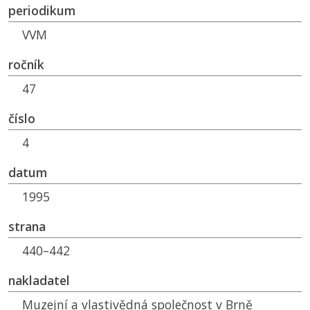
periodikum
VVM
ročník
47
číslo
4
datum
1995
strana
440–442
nakladatel
Muzejní a vlastivědná společnost v Brně