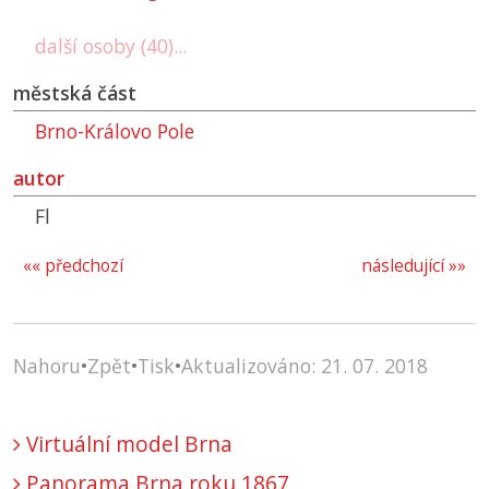
další osoby (40)...
městská část
Brno-Královo Pole
autor
Fl
«« předchozí
následující »»
Nahoru
•
Zpět
•
Tisk
•
Aktualizováno: 21. 07. 2018
Virtuální model Brna
Panorama Brna roku 1867