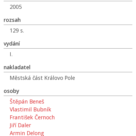
2005
rozsah
129 s.
vydání
I.
nakladatel
Městská část Královo Pole
osoby
Štěpán Beneš
Vlastimil Bubník
František Černoch
Jiří Daler
Armin Delong