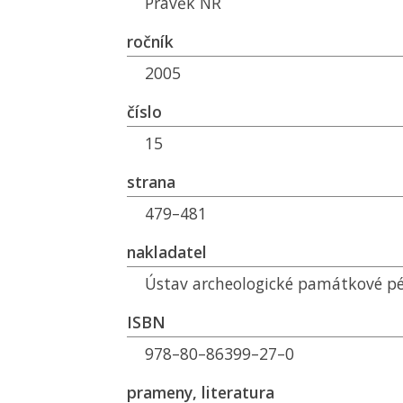
Pravěk
NŘ
ročník
2005
číslo
15
strana
479–481
nakladatel
Ústav archeologické památkové p
ISBN
978–80–86399–27–0
prameny, literatura