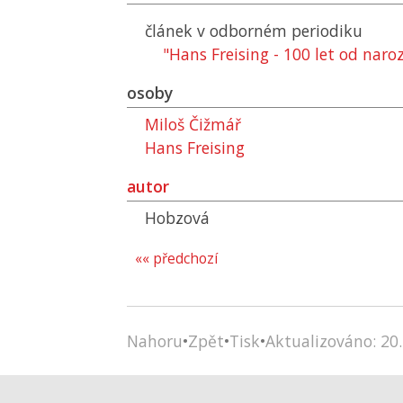
článek v odborném periodiku
"Hans Freising - 100 let od naro
osoby
Miloš Čižmář
Hans Freising
autor
Hobzová
«« předchozí
Nahoru
•
Zpět
•
Tisk
•
Aktualizováno: 20.