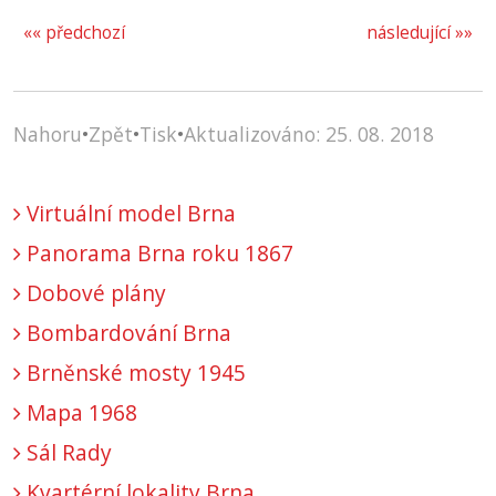
«« předchozí
následující »»
Nahoru
•
Zpět
•
Tisk
•
Aktualizováno: 25. 08. 2018
Virtuální model Brna
Panorama Brna roku 1867
Dobové plány
Bombardování Brna
Brněnské mosty 1945
Mapa 1968
Sál Rady
Kvartérní lokality Brna