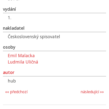
vydání
1.
nakladatel
Československý spisovatel
osoby
Emil Malacka
Ludmila Uličná
autor
hub
«« předchozí
následující »»