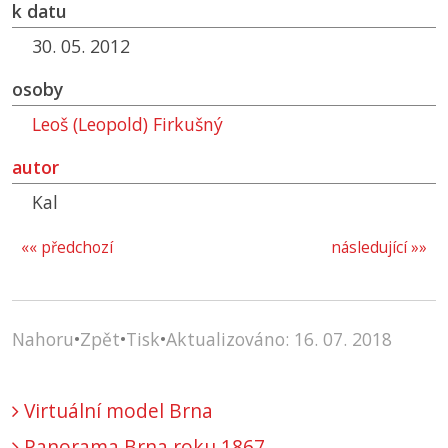
k datu
30. 05. 2012
osoby
Leoš (Leopold) Firkušný
autor
Kal
«« předchozí
následující »»
Nahoru
•
Zpět
•
Tisk
•
Aktualizováno: 16. 07. 2018
Virtuální model Brna
Panorama Brna roku 1867