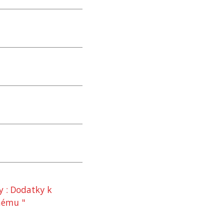
y : Dodatky k
nému "