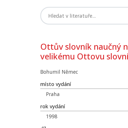
Ottův slovník naučný 
velikému Ottovu slov
Bohumil Němec
místo vydání
Praha
rok vydání
1998