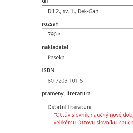
díl
Díl 2., sv. 1., Dek-Gan
rozsah
790 s.
nakladatel
Paseka
ISBN
80-7203-101-5
prameny, literatura
Ostatní literatura
"Ottův slovník naučný nové dob
velikému Ottovu slovníku nauč