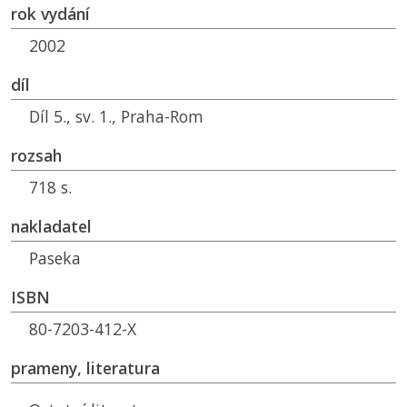
rok vydání
2002
díl
Díl 5., sv. 1., Praha-Rom
rozsah
718 s.
nakladatel
Paseka
ISBN
80-7203-412-X
prameny, literatura