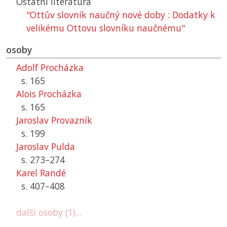
Ostatní literatura
"Ottův slovník naučný nové doby : Dodatky k
velikému Ottovu slovníku naučnému"
osoby
Adolf Procházka
s. 165
Alois Procházka
s. 165
Jaroslav Provazník
s. 199
Jaroslav Pulda
s. 273–274
Karel Randé
s. 407–408
další osoby (1)...