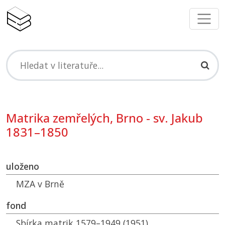
Matrika zemřelých, Brno - sv. Jakub
1831–1850
uloženo
MZA
v Brně
fond
Sbírka matrik 1579–1949 (1951)