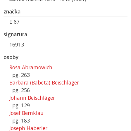
značka
E 67
signatura
16913
osoby
Rosa Abramowich
pg. 263
Barbara (Babeta) Beischläger
pg. 256
Johann Beischläger
pg. 129
Josef Bernklau
pg. 183
Joseph Haberler