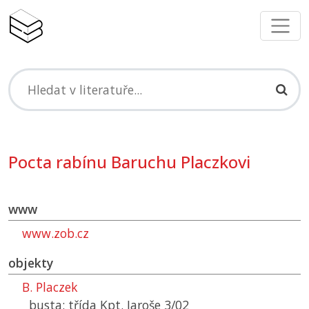
Pocta rabínu Baruchu Placzkovi
www
www.zob.cz
objekty
B. Placzek
busta: třída Kpt. Jaroše 3/02