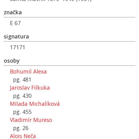
značka
E 67
signatura
17171
osoby
Bohumil Alexa
pg. 481
Jaroslav Filkuka
pg. 430
Milada Michalíková
pg. 455
Vladimír Mureso
pg. 26
Alois Neča