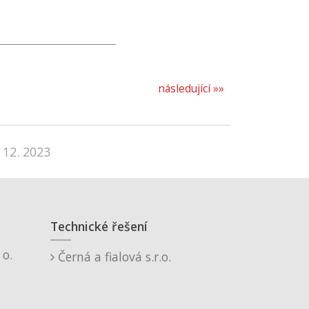
následující »»
 12. 2023
Technické řešení
o.
Černá a fialová s.r.o.