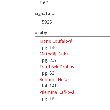
E 67
signatura
15925
osoby
Marie Coufalová
pg. 140
Metoděj Čejka
pg. 239
František Drobný
pg. 82
Bohumil Hošpes
fol. 141
Vilemína Kafková
pg. 189