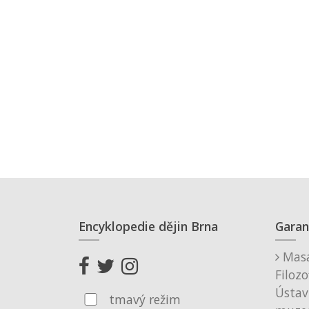
Encyklopedie dějin Brna
Garan
Masa
Filozo
Ústav
tmavý režim