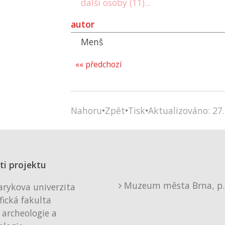
další osoby (11)...
autor
Menš
«« předchozí
Nahoru
•
Zpět
•
Tisk
•
Aktualizováno: 27.
ti projektu
Muzeum města Brna, p. 
rykova univerzita
fická fakulta
 archeologie a