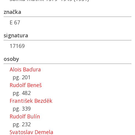
značka
E 67
signatura
17169
osoby
Alois Baďura
pg. 201
Rudolf Beneš
pg. 482
František Bezděk
pg. 339
Rudolf Bulín
pg. 232
Svatoslav Demela