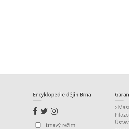
Encyklopedie dějin Brna
Garan
Masa
Filozo
Ústav
tmavý režim