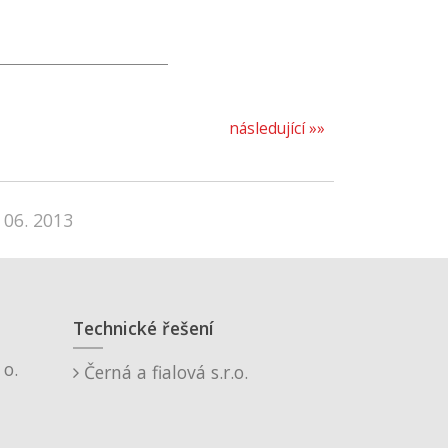
následující »»
 06. 2013
Technické řešení
o.
Černá a fialová s.r.o.