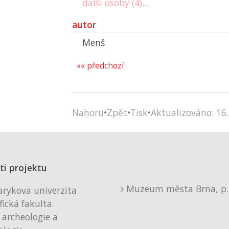
další osoby (4)...
autor
Menš
«« předchozí
Nahoru
•
Zpět
•
Tisk
•
Aktualizováno: 16.
ti projektu
Muzeum města Brna, p. 
rykova univerzita
fická fakulta
 archeologie a