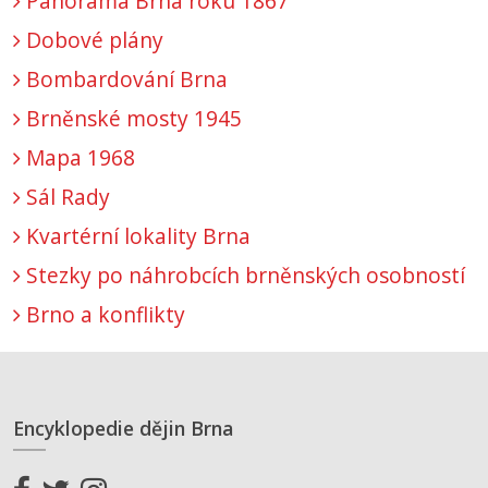
Panorama Brna roku 1867
Dobové plány
Bombardování Brna
Brněnské mosty 1945
Mapa 1968
Sál Rady
Kvartérní lokality Brna
Stezky po náhrobcích brněnských osobností
Brno a konflikty
Encyklopedie dějin Brna