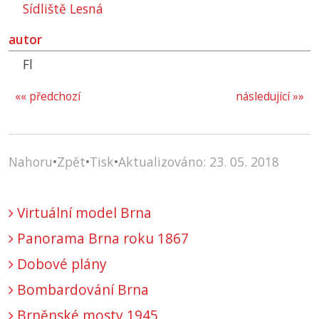
Sídliště Lesná
autor
Fl
«« předchozí
následující »»
Nahoru
•
Zpět
•
Tisk
•
Aktualizováno: 23. 05. 2018
Virtuální model Brna
Panorama Brna roku 1867
Dobové plány
Bombardování Brna
Brněnské mosty 1945