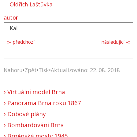
Oldřich Laštůvka
autor
Kal
«« předchozí
následující »»
Nahoru
•
Zpět
•
Tisk
•
Aktualizováno: 22. 08. 2018
Virtuální model Brna
Panorama Brna roku 1867
Dobové plány
Bombardování Brna
Brněnské mosty 1945