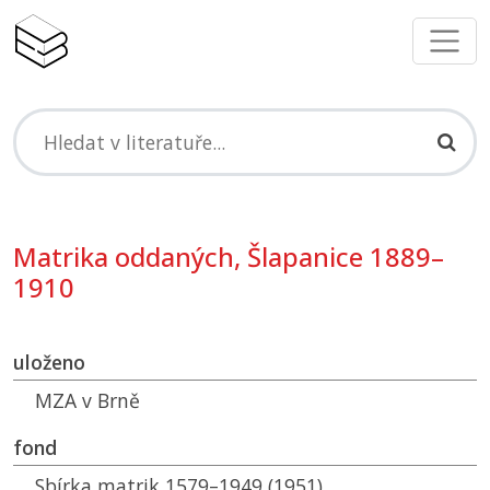
Matrika oddaných, Šlapanice 1889–
1910
uloženo
MZA
v Brně
fond
Sbírka matrik 1579–1949 (1951)