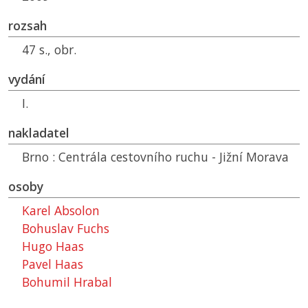
rozsah
47 s., obr.
vydání
I.
nakladatel
Brno : Centrála cestovního ruchu - Jižní Morava
osoby
Karel Absolon
Bohuslav Fuchs
Hugo Haas
Pavel Haas
Bohumil Hrabal