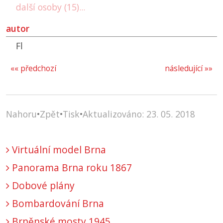
další osoby (15)...
autor
Fl
«« předchozí
následující »»
Nahoru
•
Zpět
•
Tisk
•
Aktualizováno: 23. 05. 2018
Virtuální model Brna
Panorama Brna roku 1867
Dobové plány
Bombardování Brna
Brněnské mosty 1945